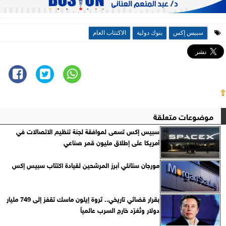
سبيس إكس
بنوك دولية
الاكتتاب العام
⇧
موضوعات متعلقة
سبيس إكس تسعى لموافقة لجنة تنظيم الاتصالات في
أمريكا على إطلاق مليون قمر صناعي
مورجان ستانلي أبرز المرشحين لقيادة اكتتاب سبيس إكس
بقرار قضائي تاريخي.. ثروة إيلون ماسك تقفز إلى 749 مليار
دولار وتُغرّد خارج السرب عالمياً