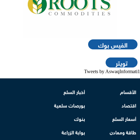
الفيس بوك
تويتر
Tweets by AswaqInformati1
الأقسام
أخبار السلع
اقتصاد
بورصات سلعية
أسعار السلع
بنوك
طاقة ومعادن
بوابة الزراعة