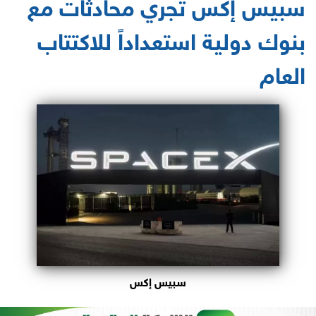
سبيس إكس تجري محادثات مع
بنوك دولية استعداداً للاكتتاب
العام
سبيس إكس