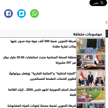
⇧
موضوعات متعلقة
شرطة التموين ضبط 600 ألف عبوة مياه مدون عليها
بيانات تجارية مقلدة
منطقة السخنة الصناعية جذبت استثمارات 33.06 مليار دولار
عبر 547 مشروعًا
”التجارة الداخلية” و”الملكية الفكرية” يُوقعان بروتوكولًا
لتطوير الخدمات المقدمة للمستثمرين
أسعار السلع التموينية لشهر مارس 2026.. إليك القائمة
كاملة
شرطة التموين تضبط مصنعًا لبلونات المياه المغشوشة