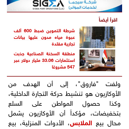
اقرأ أيضاً
شرطة التموين ضبط 600 ألف
عبوة مياه مدون عليها بيانات
تجارية مقلدة
منطقة السخنة الصناعية جذبت
استثمارات 33.06 مليار دولار عبر
547 مشروعًا
ولفت "فاروق"، إلى أن الهدف من
الأوكازيون هو تنشيط حركة التجارة الداخلية،
وكذا حصول المواطن على السلع
بتخفيضات، مؤكداَ أن الأوكازيون يشمل
محال بيع
الملابس
، الأدوات المنزلية، بيع