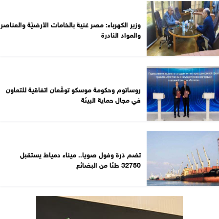
وزير الكهرباء: مصر غنية بالخامات الأرضيّة والعناصر
والمواد النادرة
روساتوم وحكومة موسكو توقّعان اتفاقية للتعاون
في مجال حماية البيئة
تضم ذرة وفول صويا.. ميناء دمياط يستقبل
32750 طنًا من البضائع