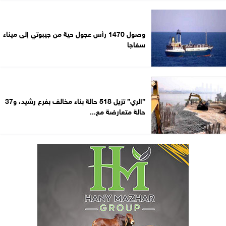
وصول 1470 رأس عجول حية من جيبوتي إلى ميناء
سفاجا
”الري” تزيل 518 حالة بناء مخالف بفرع رشيد، و37
حالة متعارضة مع...