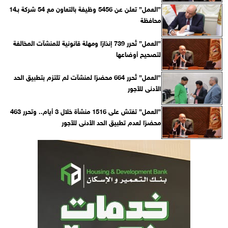
”العمل” تعلن عن 5456 وظيفة بالتعاون مع 54 شركة بـ14
محافظة
”العمل” تُحرر 739 إنذارًا ومهلة قانونية للمنشآت المخالفة
لتصحيح أوضاعها
”العمل” تُحرر 664 محضرًا لمنشآت لم تلتزم بتطبيق الحد
الأدنى للأجور
”العمل” تفتش على 1516 منشأة خلال 3 أيام.. وتحرر 463
محضرًا لعدم تطبيق الحد الأدنى للأجور