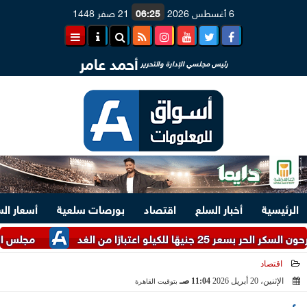
6 أغسطس 2026
06:25
21 صفر 1448
أحمد عامر
رئيس مجلسي الإدارة والتحرير
الرئيسية
أخبار السلع
اقتصاد
بورصات سلعية
أسعار ال
عتبارًا من الغد
مجلس الوزراء يستعر
اقتصاد
الإثنين، 20 أبريل 2026
11:04 صـ
بتوقيت القاهرة
2026-04-20 11:04:09