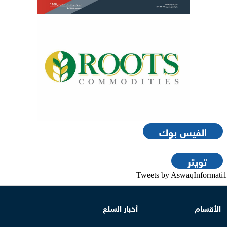
الفيس بوك
تويتر
Tweets by AswaqInformati1
الأقسام
أخبار السلع