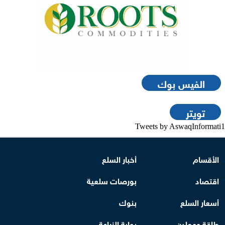
الفيس بوك
تويتر
Tweets by AswaqInformati1
الأقسام
أخبار السلع
اقتصاد
بورصات سلعية
أسعار السلع
بنوك
طاقة ومعادن
بوابة الزراعة