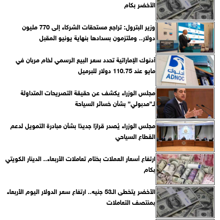
الأخضر بكام
وزير البترول: تراجع مستحقات الشركاء إلى 770 مليون
دولار.. وملتزمون بسدادها بنهاية يونيو المقبل
أدنوك الإماراتية تحدد سعر البيع الرسمي لخام مربان في
مايو عند 110.75 دولار للبرميل
مجلس الوزراء يكشف عن حقيقة التصريحات المتداولة
لـ”مدبولي” بشأن خسائر السياحة
مجلس الوزراء يُصدر قرارًا جديدًا بشأن مبادرة التمويل لدعم
القطاع السياحي
ارتفاع أسعار العملات بختام تعاملات الأربعاء.. الدينار الكويتي
بكام
الأخضر يتخطى الـ53 جنيه.. ارتفاع سعر الدولار اليوم الأربعاء
بمنتصف التعاملات