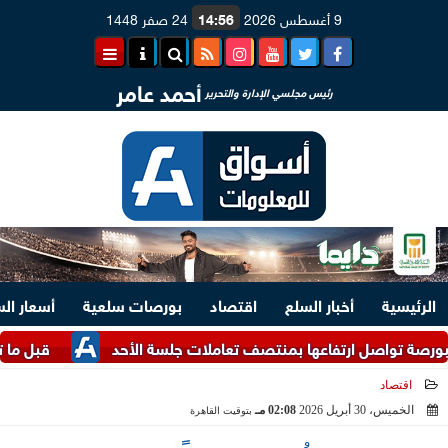
9 أغسطس 2026
14:56
24 صفر 1448
أحمد عامر
رئيس مجلسي الإدارة والتحرير
الرئيسية
أخبار السلع
اقتصاد
بورصات سلعية
أسعار ال
ل ارتفاعها بمنتصف تعاملات جلسة الأحد
قبل ما تشتري.. اعرف أسعار 
اقتصاد
الخميس، 30 أبريل 2026
02:08 مـ
بتوقيت القاهرة
2026-04-30 14:08:09