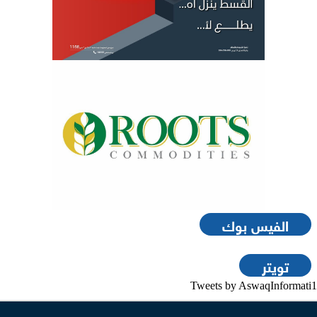
الفيس بوك
تويتر
Tweets by AswaqInformati1