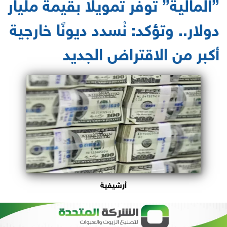
”المالية” تُوفر تمويلًا بقيمة مليار
دولار.. وتؤكد: نُسدد ديونًا خارجية
أكبر من الاقتراض الجديد
أرشيفية