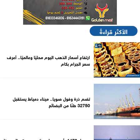
الأكثر قراءةً
ارتفاع أسعار الذهب اليوم محليًا وعالميًا.. أعرف
سعر الجرام بكام
تضم ذرة وفول صويا.. ميناء دمياط يستقبل
32750 طنًا من البضائع
وصول 1470 رأس عجول حية من جيبوتي إلى ميناء