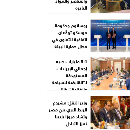
والعناصر والمواد
النادرة
روساتوم وحكومة
موسكو توقّعان
اتفاقية للتعاون في
مجال حماية البيئة
9.4 مليارات جنيه
إجمالي الإيرادات
المستهدفة
لـ”القابضة للسياحة
والفنادق” خلال
2026/2027
وزير النقل: مشروع
الربط البري بين مصر
وتشاد مرورًا بليبيا
يُعزز التبادل...