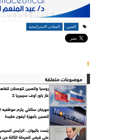
الصين
المعادن الاستراتيجية
⇧
موضوعات متعلقة
روسيا والصين تتوصلان لتفاه
غاز باور أوف سيبيريا 2
مورجان ستانلي يلزم موظفيه ا
للصين بأجهزة أيفون مقيدة
يُسدد باليوان.. الرئيس السيسي
على قرض للمرحلة الثالثة من ق