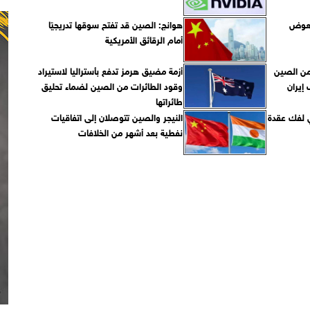
 تعوض
هوانج: الصين قد تفتح سوقها تدريجيًا
أمام الرقائق الأمريكية
 من الصين
أزمة مضيق هرمز تدفع بأستراليا لاستيراد
إيران
وقود الطائرات من الصين لضماء تحليق
طائراتها
 لفك عقدة
النيجر والصين تتوصلان إلى اتفاقيات
نفطية بعد أشهر من الخلافات