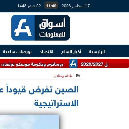
7 أغسطس 2026
11:49
22 صفر 1448
الرئيسية
أخبار السلع
اقتصاد
بورصات سلعية
روساتوم وحكومة موسكو توقّعان اتفاقية للتعا
طاقة ومعادن
2026-05-21 21:52:22
الصين تفرض قيوداً ع
الاستراتيجية