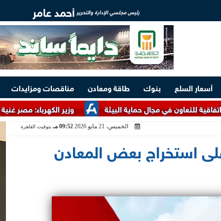
أحمد عامر
رئيس مجلسي الإدارة والتحرير
أسعار السلع
بنوك
طاقة ومعادن
مناقصات ومزايدات
ون في مجال حماية البيئة
وزير الكهرباء: مصر غنية بالخامات الأ
الخميس، 21 مايو 2026
09:52 مـ
بتوقيت القاهرة
لى استخراج بعض المعادن