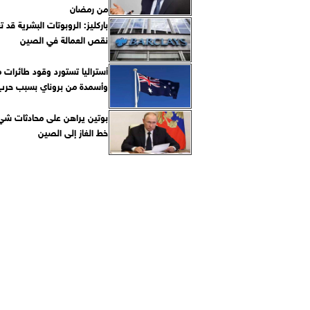
من رمضان
باركليز: الروبوتات البشرية قد
نقص العمالة في الصين
أستراليا تستورد وقود طائرات
وأسمدة من بروناي بسبب حرب 
بوتين يراهن على محادثات شي
خط الغاز إلى الصين