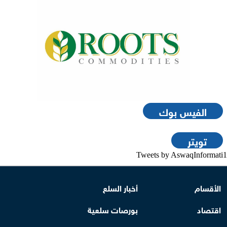
الفيس بوك
تويتر
Tweets by AswaqInformati1
الأقسام
أخبار السلع
اقتصاد
بورصات سلعية