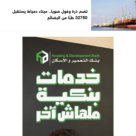
تضم ذرة وفول صويا.. ميناء دمياط يستقبل
32750 طنًا من البضائع