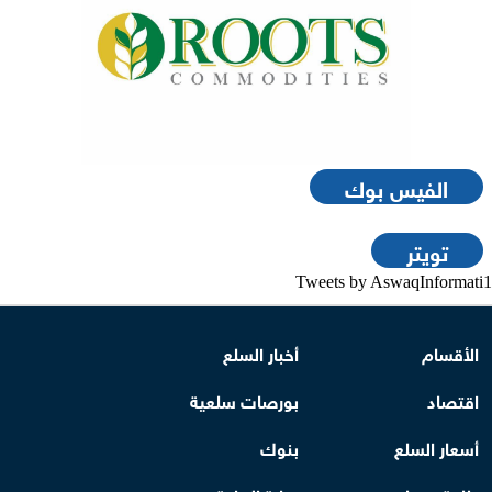
الفيس بوك
تويتر
Tweets by AswaqInformati1
الأقسام
أخبار السلع
اقتصاد
بورصات سلعية
أسعار السلع
بنوك