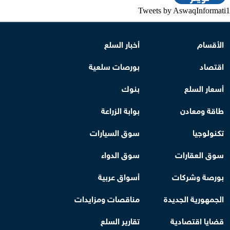
Tweets by AswaqInformati1
الأقسام
أخبار السلع
اقتصاد
بورصات سلعية
أسعار السلع
بنوك
طاقة ومعادن
بوابة الزراعة
تكنولوجيا
سوق السيارات
سوق العقارات
سوق الدواء
بورصة وشركات
أسواق عربية
الجمهورية الجديدة
مناقصات ومزايدات
قضايا اقتصادية
تقارير السلع