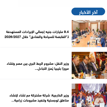
آخر الأخبار
9.4 مليارات جنيه إجمالي الإيرادات المستهدفة
لـ”القابضة للسياحة والفنادق” خلال 2026/2027
وزير النقل: مشروع الربط البري بين مصر وتشاد
مرورًا بليبيا يُعزز التبادل...
وزير الخارجية: شركة مشتركة مع تشاد لإنشاء
مناطق لوجستية وتنفيذ مشروعات زراعية...