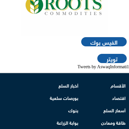
الفيس بوك
تويتر
Tweets by AswaqInformati1
الأقسام
أخبار السلع
اقتصاد
بورصات سلعية
أسعار السلع
بنوك
طاقة ومعادن
بوابة الزراعة