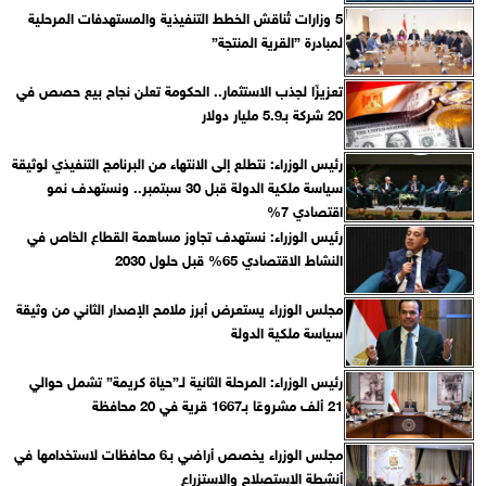
5 وزارات تُناقش الخطط التنفيذية والمستهدفات المرحلية
لمبادرة ”القرية المنتجة”
تعزيزًا لجذب الاستثمار.. الحكومة تعلن نجاح بيع حصص في
20 شركة بـ5.9 مليار دولار
رئيس الوزراء: نتطلع إلى الانتهاء من البرنامج التنفيذي لوثيقة
سياسة ملكية الدولة قبل 30 سبتمبر.. ونستهدف نمو
اقتصادي 7%
رئيس الوزراء: نستهدف تجاوز مساهمة القطاع الخاص في
النشاط الاقتصادي 65% قبل حلول 2030
مجلس الوزراء يستعرض أبرز ملامح الإصدار الثاني من وثيقة
سياسة ملكية الدولة
رئيس الوزراء: المرحلة الثانية لـ”حياة كريمة” تشمل حوالي
21 ألف مشروعًا بـ1667 قرية في 20 محافظة
مجلس الوزراء يخصص أراضي بـ6 محافظات لاستخدامها في
أنشطة الاستصلاح والاستزراع