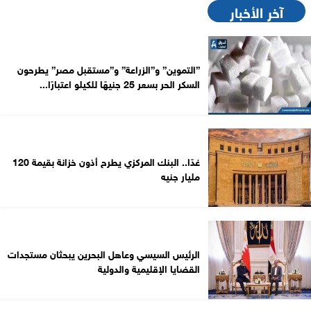
آخر الأخبار
”التموين” و”الزراعة” و”مستقبل مصر” يطرحون
السكر الحر بسعر 25 جنيهًا للكيلو اعتبارًا...
غدًا.. البنك المركزي يطرح أذون خزانة بقيمة 120
مليار جنيه
الرئيس السيسي وعاهل البحرين يبحثان مستجدات
القضايا الإقليمية والدولية