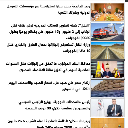
وزير الخارجية يعقد حوارًا استراتيجيًا مع مؤسسات التمويل
الدولية وشركاء التنمية
”النقل”: خطة لتطوير السكك الحديدية لرفع طاقة نقل
الركاب إلى 2 مليون و15 مليون طن بضائع يوميًا بحلول
2030| إنفوجراف
وزارة النقل تستعرض إنجازاتها بمجال الطرق والكباري خلال
12 عامًا| إنفوجراف
محافظ البنك المركزي: ما تحقق من إنجازات خلال السنوات
الماضية أسهم في تعزيز متانة الاقتصاد المصري
ارتفاع سعر طن حديد عز.. أسعار الحديد والأسمنت اليوم
الثلاثاء في الأسواق
رئيس «المحطات النووية» يهنئ الرئيس السيسي
والمصريين بمناسبة ذكري 30 يونيو المجيدة
وزيرة الإسكان: الطاقة الإنتاجية لمياه الشرب 26.5 مليون
م³/يوم عبر 2650 محطة و740 رافعًا