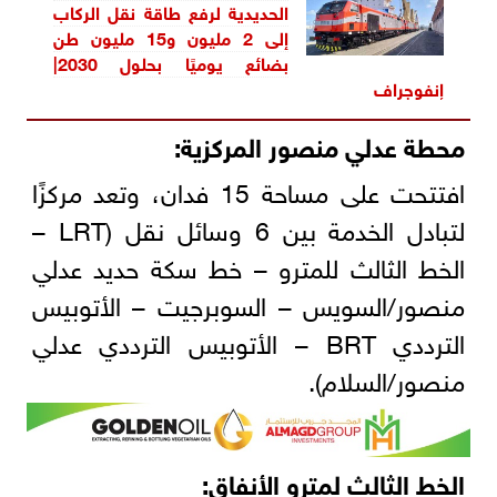
الحديدية لرفع طاقة نقل الركاب
إلى 2 مليون و15 مليون طن
بضائع يوميًا بحلول 2030|
إنفوجراف
محطة عدلي منصور المركزية:
افتتحت على مساحة 15 فدان، وتعد مركزًا
لتبادل الخدمة بين 6 وسائل نقل (LRT –
الخط الثالث للمترو – خط سكة حديد عدلي
منصور/السويس – السوبرجيت – الأتوبيس
الترددي BRT – الأتوبيس الترددي عدلي
منصور/السلام).
الخط الثالث لمترو الأنفاق: