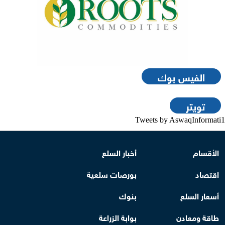
الفيس بوك
تويتر
Tweets by AswaqInformati1
الأقسام
أخبار السلع
اقتصاد
بورصات سلعية
أسعار السلع
بنوك
طاقة ومعادن
بوابة الزراعة