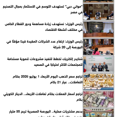
”مواني دبي” تستهدف التوسع في الاستثمار بمجال التصنيع
في مصر
رئيس الوزراء: نستهدف زيادة مساهمة ودور القطاع الخاص
في مختلف أنشطة الاقتصاد
رئيس الوزراء: ارتفاع عدد الشركات المقيدة قيدًا مؤقتًا في
البورصة إلى 20 شركة
شنايدر إلكتريك تخطط لتنفيذ مشروعات تنموية مستدامة
للمجتمعات الأكثر احتياجًا في الصعيد
تراجع سعر الذهب اليوم الأربعاء 1 يوليو 2026 بختام
التعاملات.. عيار 21 بكام
تراجع أسعار العملات بختام تعاملات الأربعاء.. الدينار الكويتي
بكام
بدعم مشتريات محلية.. البورصة المصرية تربح 35 مليار
جنيه في ختام أولى جلسات يوليو