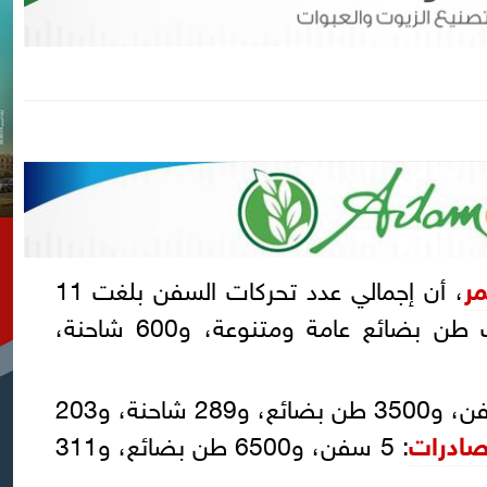
مر
، أن إجمالي عدد تحركات السفن بلغت 11
سفينة، وتم تداول 10 آلاف طن بضائع عامة ومتنوعة، و600 شاحنة،
: 6 سفن، و3500 طن بضائع، و289 شاحنة، و203
صادرات
: 5 سفن، و6500 طن بضائع، و311