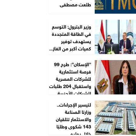
طلعت مصطفى
وزير البترول: التوسع
في الطاقة المتجددة
يستهدف توفير
كميات أكبر من الغاز...
”الإسكان”: طرح 99
فرصة استثمارية
للشركات المصرية
واستقبال 204 طلبات
للشركات الأجنبية...
لتيسير الإجراءات..
وزارتا الصناعة
والاستثمار تتلقيان
143 شكوى وطلبًا
خلال يوليو