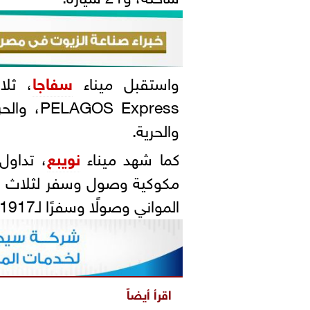
واستقبل ميناء
سفاجا
والحرية.
كما شهد ميناء
نويبع
مكوكية وصول وسفر لثلاث سف
المواني وصولًا وسفرًا لـ1917 راكبًا.
اقرأ أيضاً