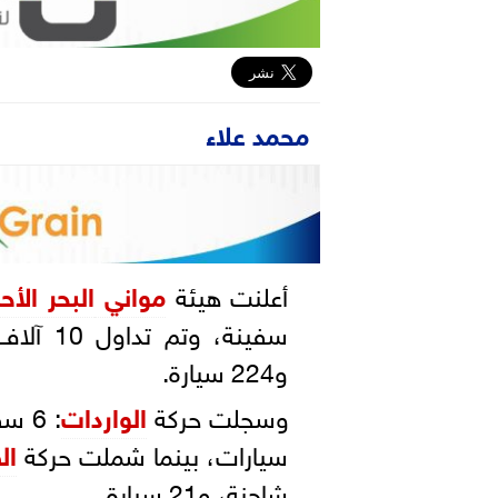
محمد علاء
أعلنت هيئة
مواني
البحر الأح
و224 سيارة.
وسجلت حركة
الواردات
سيارات، بينما شملت حركة
ال
شاحنة، و21 سيارة.