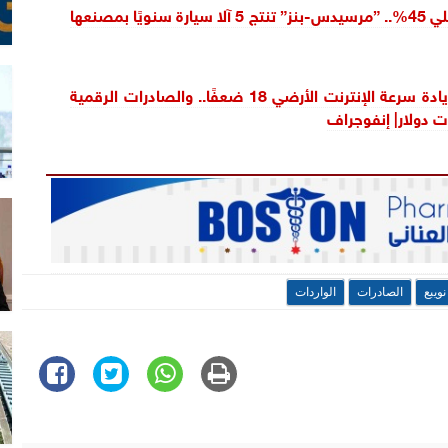
بنسبة مكون محلي 45%.. ”مرسيدس-بنز” تنتج 5 آلا سيارة سنويًا بمصنعها
مجلس الوزراء: زيادة سرعة الإنترنت الأرضي 18 ضعفًا.. والصادرات الرقمية
نويبع
الصادرات
الواردات