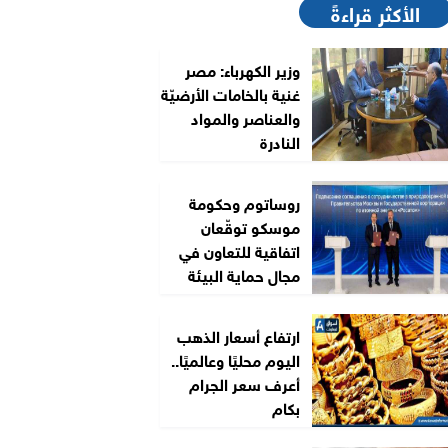
الأكثر قراءةً
وزير الكهرباء: مصر
غنية بالخامات الأرضيّة
والعناصر والمواد
النادرة
روساتوم وحكومة
موسكو توقّعان
اتفاقية للتعاون في
مجال حماية البيئة
ارتفاع أسعار الذهب
اليوم محليًا وعالميًا..
أعرف سعر الجرام
بكام