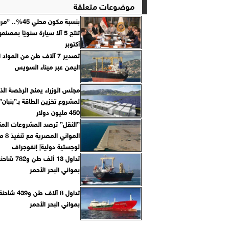
موضوعات متعلقة
بنسبة مكون محلي
أكتوبر
تصدير 7 آلاف طن من المواد 
اليمن عبر ميناء السويس
مجلس الوزراء يمنح الرخصة الذ
لمشروع تخزين الطاقة بـ”بنبان”
450 مليون دولار
”النقل” ترصد المشروعات المن
المواني ا
لوجستية دولية| إنفوجراف
تداول 13 ألف ط
بمواني البحر الأحمر
تداول 8 آلاف طن 
بمواني البحر الأحمر