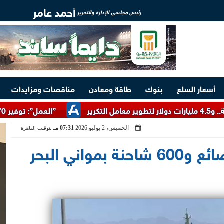
أحمد عامر
رئيس مجلسي الإدارة والتحرير
أسعار السلع
بنوك
طاقة ومعادن
مناقصات ومزايدات
”العمل”: توفير 3070 فرصة عمل بمجموعة طلعت مصطفى
الخميس، 2 يوليو 2026
07:31 مـ
بتوقيت القاهرة
تداول 10 آلاف طن بضائع و600 شاحنة بمواني البحر