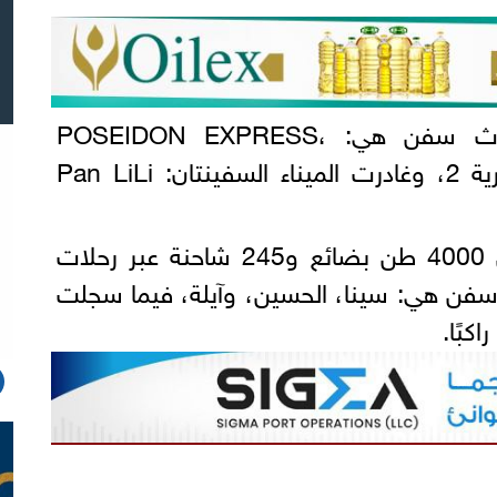
، ثلاث سفن هي: POSEIDON EXPRESS،
PELAGOS Express، والحرية 2، وغادرت الميناء السفينتان: Pan LiLi
، تداول 4000 طن بضائع و245 شاحنة عبر رحلات
ن هي: سينا، الحسين، وآيلة، فيما سجلت