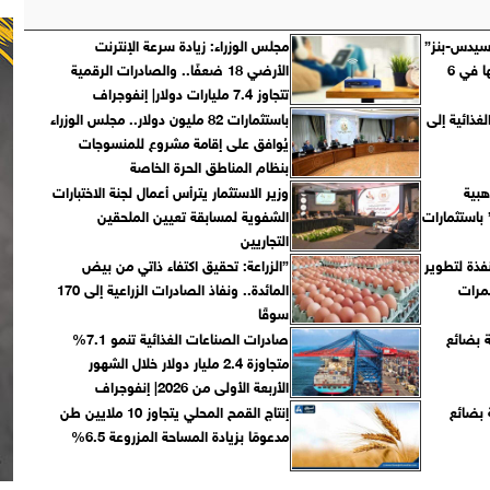
 45%.. ”مرسيدس-بنز”
مجلس الوزراء: زيادة سرعة الإنترنت
تنتج 5 آلا سيارة سنويًا بمصنعها في 6
الأرضي 18 ضعفًا.. والصادرات الرقمية
تتجاوز 7.4 مليارات دولار| إنفوجراف
الغذائية إلى
باستثمارات 82 مليون دولار.. مجلس الوزراء
يُوافق على إقامة مشروع للمنسوجات
بنظام المناطق الحرة الخاصة
هبية
وزير الاستثمار يترأس أعمال لجنة الاختبارات
 باستثمارات
الشفوية لمسابقة تعيين الملحقين
التجاريين
فذة لتطوير
”الزراعة: تحقيق اكتفاء ذاتي من بيض
لمصرية مع تنفيذ 8 ممرات
المائدة.. ونفاذ الصادرات الزراعية إلى 170
سوقًا
ن و782 شاحنة بضائع
صادرات الصناعات الغذائية تنمو 7.1%
متجاوزة 2.4 مليار دولار خلال الشهور
الأربعة الأولى من 2026| إنفوجراف
و439 شاحنة بضائع
إنتاج القمح المحلي يتجاوز 10 ملايين طن
مدعومًا بزيادة المساحة المزروعة 6.5%