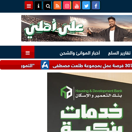
تقارير السلع
أخبار الموانئ والشحن
”التموين” تتلقى 17 ألف شكوى واستفسار تتعلق بضبط الأسواق وتوفير السلع خلال يوليو