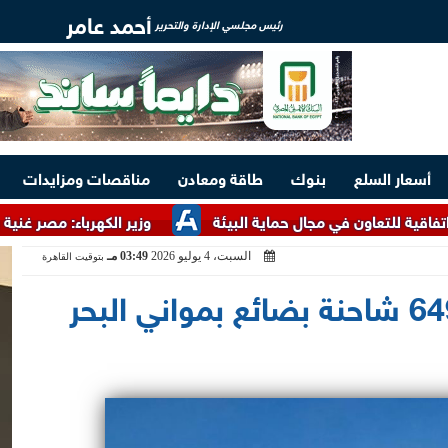
أحمد عامر
رئيس مجلسي الإدارة والتحرير
أسعار السلع
بنوك
طاقة ومعادن
مناقصات ومزايدات
ن في مجال حماية البيئة
وزير الكهرباء: مصر غنية بالخامات الأر
السبت، 4 يوليو 2026
03:49 مـ
بتوقيت القاهرة
تداول 11 ألف طن و649 شاحنة بضائع بمواني البحر