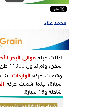
محمد علاء
أعلنت هيئة
مواني البحر الأح
سفن، وتم تداول 11000 طن بضائع و649 شاحنة و277 سيارة.
وشملت حركة
الواردات
سيارة، بينما شملت حركة
ال
شاحنة و18 سيارة.