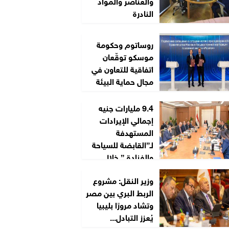
والعناصر والمواد
النادرة
روساتوم وحكومة
موسكو توقّعان
اتفاقية للتعاون في
مجال حماية البيئة
9.4 مليارات جنيه
إجمالي الإيرادات
المستهدفة
لـ”القابضة للسياحة
والفنادق” خلال
2026/2027
وزير النقل: مشروع
الربط البري بين مصر
وتشاد مرورًا بليبيا
يُعزز التبادل...