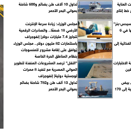
 العناية
تداول 10 آلاف طن بضائع و600 شاحنة
 خط إنتاج
بمواني البحر الأحمر
 45%.. ”مرسيدس-بنز”
مجلس الوزراء: زيادة سرعة الإنترنت
تنتج 5 آلا سيارة سنويًا بمصنعها في 6
الأرضي 18 ضعفًا.. والصادرات الرقمية
تتجاوز 7.4 مليارات دولار| إنفوجراف
الغذائية إلى
باستثمارات 82 مليون دولار.. مجلس الوزراء
يُوافق على إقامة مشروع للمنسوجات
بنظام المناطق الحرة الخاصة
 الاختبارات
”النقل” ترصد المشروعات المنفذة لتطوير
قين
المواني المصرية مع تنفيذ 8 ممرات
لوجستية دولية| إنفوجراف
ن بيض
تداول 13 ألف طن و782 شاحنة بضائع
المائدة.. ونفاذ الصادرات الزراعية إلى 170
بمواني البحر الأحمر