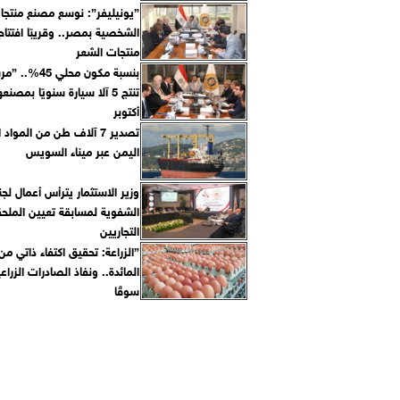
”يونيليفر”: نوسع مصنع منتجات
الشخصية بمصر.. وقريبًا افتتاح
منتجات الشعر
بنسبة مكون محلي
أكتوبر
تصدير 7 آلاف طن من المواد 
اليمن عبر ميناء السويس
وزير الاستثمار يترأس أعمال لجنة
الشفوية لمسابقة تعيين الملح
التجاريين
”الزراعة: تحقيق اكتفاء ذاتي م
سوقًا