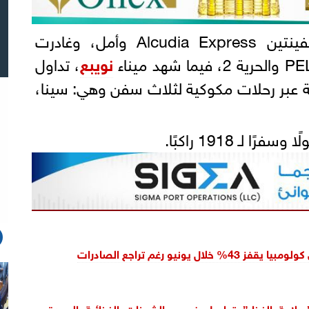
، السفينتين Alcudia Express وأمل، وغادرت
نويبع
، تداول
بضائع و247 شاحنة عبر رحلات مكوكية لثلاث سفن وهي: سينا،
لـ 1918 راكبًا.
% خلال يونيو رغم تراجع الصادرات
 ”سلامة الغذاء” تواصل فحص الشحنات الغذائية المعدة