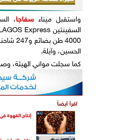
واستقبل ميناء
سفاجا
السفينتين PELAGOS Express والحرية 2، فيما شهد ميناء
4000 طن 
الحسين، وآيلة.
كما سجلت مواني الهيئة، وصولًا وسفرًا 
اقرأ أيضاً
إنتاج القهوة في كولومبيا يقفز 43
خلال الإجازة..