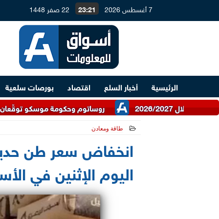
7 أغسطس 2026
23:21
22 صفر 1448
الرئيسية
أخبار السلع
اقتصاد
بورصات سلعية
روساتوم وحكومة موسكو توقّعان اتفاقية للتعاو
طاقة ومعادن
2026-07-06 12:17:50
انخفاض سعر طن حديد 
اليوم الإثنين في الأس