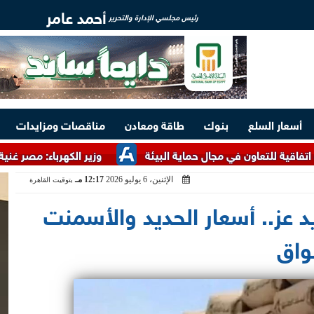
أحمد عامر
رئيس مجلسي الإدارة والتحرير
أسعار السلع
بنوك
طاقة ومعادن
مناقصات ومزايدات
ن في مجال حماية البيئة
وزير الكهرباء: مصر غنية بالخامات الأ
الإثنين، 6 يوليو 2026
12:17 مـ
بتوقيت القاهرة
عز.. أسعار الحديد والأسمنت
واق