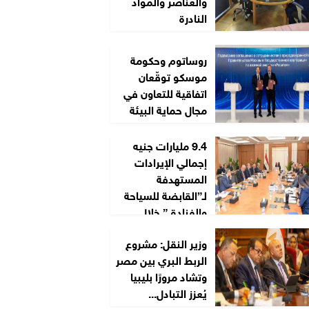
والعناصر والمواد
النادرة
روساتوم وحكومة
موسكو توقّعان
اتفاقية للتعاون في
مجال حماية البيئة
9.4 مليارات جنيه
إجمالي الإيرادات
المستهدفة
لـ”القابضة للسياحة
والفنادق” خلال
2026/2027
وزير النقل: مشروع
الربط البري بين مصر
وتشاد مرورًا بليبيا
يُعزز التبادل...