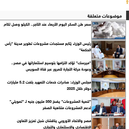
⇧
موضوعات متعلقة
سعر طن السكر اليوم الأربعاء عند التاجر.. الكيلو وصل لكام
رئيس الوزراء يُتابع مستجدات مشروعات تطوير مدينة ”رأس
الحكمة”
”ميرسك” تؤكد التزامها بتوسيع استثماراتها في مصر..
وعودة حركة التجارة للمرور عبر قناة السويس
مجلس الوزراء: صادرات خدمات التعهيد بلغت 5.2 مليارات
دولار خلال 2025
”تنمية المشروعات” يضخ 350 مليون جنيه لـ ”تمويلي”
لدعم المشروعات متناهية الصغر
مصر والاتحاد الأوروبي يناقشان سُبل تعزيز التعاون
الاقتصادي والاستثماري والتجاري