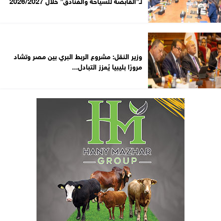
لـ”القابضة للسياحة والفنادق” خلال 2026/2027
وزير النقل: مشروع الربط البري بين مصر وتشاد
مرورًا بليبيا يُعزز التبادل...