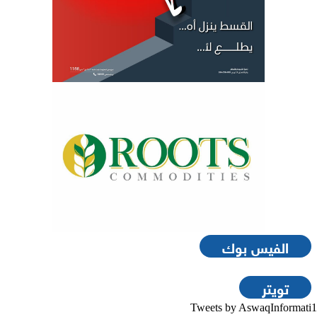
الفيس بوك
تويتر
Tweets by AswaqInformati1