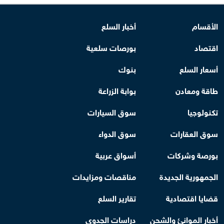
الأقسام
أخبار السلع
اقتصاد
بورصات سلعية
أسعار السلع
بنوك
طاقة ومعادن
بوابة الزراعة
تكنولوجيا
سوق السيارات
سوق العقارات
سوق الدواء
بورصة وشركات
أسواق عربية
الجمهورية الجديدة
مناقصات ومزايدات
قضايا اقتصادية
تقارير السلع
أخبار الموانئ والشحن
دراسات الجدوى