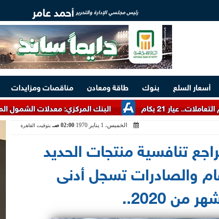
أحمد عامر
رئيس مجلسي الإدارة والتحرير
أسعار السلع
بنوك
طاقة ومعادن
مناقصات ومزايدات
البنك المركزي: معدلات الشمول المالي في مصر ترتفع إلى 79% 
الخميس، 1 يناير 1970
02:00 صـ
بتوقيت القاهرة
اجع تنافسية منتجات الحديد
 خلال عام والصادرات تسجل أدنى