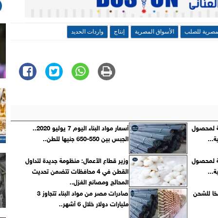
مصرية للصلب
الأسواق المصرية
إنتاج
واردات الحديد
ية لمحصول
أسعار مواد البناء اليوم 7 يوليو 2020..
ة...
الجبس بين 550-650 جنيها للطن..
ية لمحصول
وزير قطاع الأعمال: منظومة جديدة لتداول
ة...
القطن في 4 محافظات تتضمن تحديث
المحالج ومصانع الغزل..
ًا للشحن
صادرات مصر من مواد البناء تتجاوز 3
مليارات دولار خلال 6 أشهر..