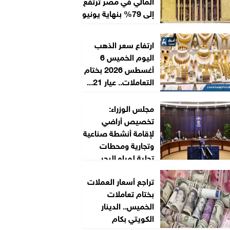
المالي في مصر ترتفع
إلى 79% بنهاية يونيو
ارتفاع سعر الذهب
اليوم الخميس 6
أغسطس 2026 بختام
التعاملات.. عيار 21...
مجلس الوزراء:
تخصيص أراضي
لإقامة أنشطة صناعية
وتجارية ومحطات
تحلية لمياه البحر
تراجع أسعار العملات
بختام تعاملات
الخميس.. الدينار
الكويتي بكام