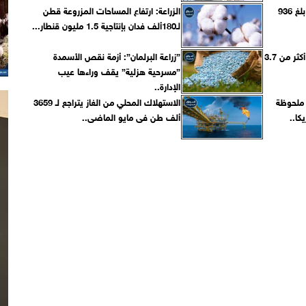
الحديد والصلب: نشاط الشركة بلغ 936
الزراعة: ارتفاع المساحات المزروعة قطن
لـ180ألف فدان بإنتاجية 1.5 مليون قنطار...
ارتفاع صادرات مصر الزراعية لـ أكثر من 3.7
”زراعة البرلمان”: أزمة نقص الأسمدة
”مسرحية هزلية” يقف وراءها عيب
الإدارة..
ادة ملحوظة
الاستهلاك المحلي من الغاز يتراجع لـ 3659
كا..
ألف طن فى مايو الماضى..