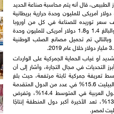
از الطبيعى، قال أنه يتم محاسبة صناعة الحديد
والصلب في مصر بسعر 4.5 دولار أمريكى للمليون وحدة حرارية بريطانية
 سعر توريده للصناعة في كل من أوروبا
والولايات المتحدة الأمريكية والبالغ 1.4 و1.8 دولار أمريكى للمليون وحدة
، وبالتالي تم تحميل مصانع الصلب الوطنية
شديد أو غياب الحماية الجمركية على الواردات
ز التحديات في مجال التجارة، وأشار إلى أن
ط تعريفة جمركية ثابتة مرتفعة، حيث بلغ
متوسط التعريفة الثابتة على البيليت 15.6% في عدد من الدول المتقدمة
والنامية، في حين تفرض الدول العربية في المتوسط 14.4%، وتفرض
تركيا رسومًا جمركية ثابتة 13.9%، تعد الأخيرة أكبر دول المنطقة إنتاجًا
ليت لمصر.