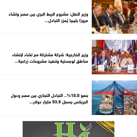
وزير النقل: مشروع الربط البري بين مصر وتشاد
مرورًا بليبيا يُعزز التبادل...
وزير الخارجية: شركة مشتركة مع تشاد لإنشاء
مناطق لوجستية وتنفيذ مشروعات زراعية...
بنمو 18.8%.. التبادل التجاري بين مصر ودول
البريكس يسجل 53.5 مليار دولار...