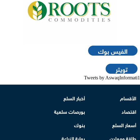
الفيس بوك
تويتر
Tweets by AswaqInformati1
الأقسام
أخبار السلع
اقتصاد
بورصات سلعية
أسعار السلع
بنوك
طاقة ومعادن
بوابة الزراعة