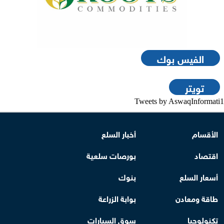
الفيس بوك
تويتر
Tweets by AswaqInformati1
الأقسام
أخبار السلع
اقتصاد
بورصات سلعية
أسعار السلع
بنوك
طاقة ومعادن
بوابة الزراعة
تكنولوجيا
سوق السيارات