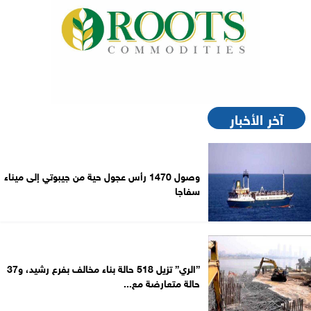
آخر الأخبار
وصول 1470 رأس عجول حية من جيبوتي إلى ميناء
سفاجا
”الري” تزيل 518 حالة بناء مخالف بفرع رشيد، و37
حالة متعارضة مع...