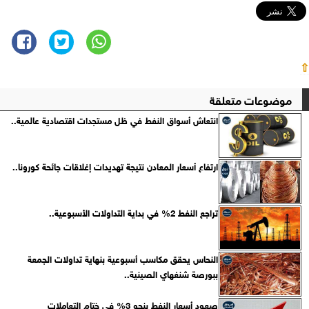
⇧
موضوعات متعلقة
انتعاش أسواق النفط في ظل مستجدات اقتصادية عالمية..
ارتفاع أسعار المعادن نتيجة تهديدات إغلاقات جائحة كورونا..
تراجع النفط 2% في بداية التداولات الأسبوعية..
النحاس يحقق مكاسب أسبوعية بنهاية تداولات الجمعة
ببورصة شنغهاي الصينية..
صعود أسعار النفط بنحو 3% في ختام التعاملات