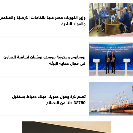
وزير الكهرباء: مصر غنية بالخامات الأرضيّة والعناصر
والمواد النادرة
روساتوم وحكومة موسكو توقّعان اتفاقية للتعاون
في مجال حماية البيئة
تضم ذرة وفول صويا.. ميناء دمياط يستقبل
32750 طنًا من البضائع