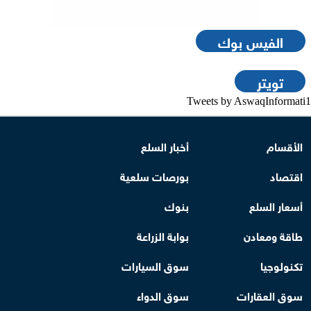
الفيس بوك
تويتر
Tweets by AswaqInformati1
الأقسام
أخبار السلع
اقتصاد
بورصات سلعية
أسعار السلع
بنوك
طاقة ومعادن
بوابة الزراعة
تكنولوجيا
سوق السيارات
سوق العقارات
سوق الدواء