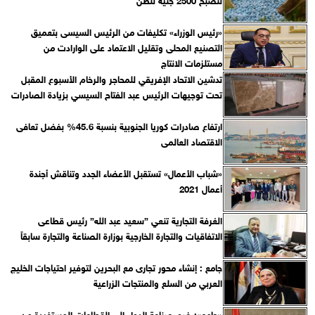
«رئيس الوزراء» تكليفات من الرئيس السيسى بتعميق
التصنيع المحلى وتقليل الاعتماد على الوارادت من
مستلزمات الانتاج
تدشين الاتحاد الإفريقي للمحاجر والرخام الأسبوع المقبل
تحت توجيهات الرئيس عبد الفتاح السيسي بزيادة الصادرات
ارتفاع صادرات كوريا الجنوبية بنسبة 45.6% بفضل تعافى
الاقتصاد العالمى
«شباب الأعمال» تستقبل الأعضاء الجدد وتناقش أجندة
أعمال 2021
الغرفة التجارية تنعي ”سعيد عبد الله” رئيس قطاعى
الاتفاقيات والتجارة الخارجية بوزارة الصناعة والتجارة سابقاً
جامع : إنشاء محور تجارى مع البحرين لتوفير احتياجات الخليج
العربي من السلع والمنتجات الزراعية
«جامع»: ضم صناعة الدواء الى القطاعات المستفيدة من