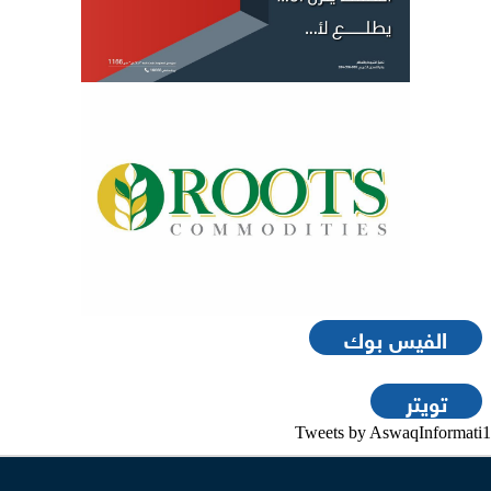
الفيس بوك
تويتر
Tweets by AswaqInformati1