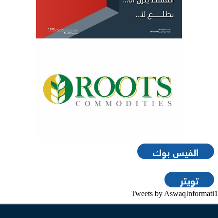
الفيس بوك
تويتر
Tweets by AswaqInformati1