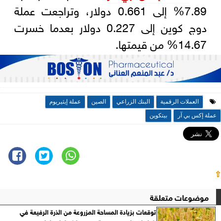
7.89% إلى 0.661 دولار، وتراجعت عملة
دوج كوين إلى 0.227 دولار بعدما خسرت
14.67% من قيمتها.
العملات الرقمية
البنك الزراعي
الصين
عملة إيثيريوم
عملة إكس بي آر
بيتكوين
⇧
موضوعات متعلقة
توقعات بزيادة المساحة المزروعة من الذرة الرفيعة في