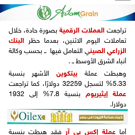
تراجعت
العملات الرقمية
بصورة حادة، خلال
تعاملات اليوم الاثنين، بعدما حظر
البنك
الزراعي
الصين
ي التعامل فيها ــ بحسب وكالة
أنباء الشرق الأوسط ــ .
وهبطت عملة
بيتكوين
الأشهر بنسبة
5.33% لتسجل 32259 دولارًا، كما تراجعت
عملة إيثيريوم
بنسبة 7.8% إلى 1932
دولارا.
أما
عملة إكس بي آر
فقد هبطت بنسبة