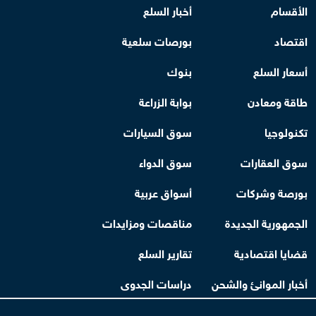
الأقسام
أخبار السلع
اقتصاد
بورصات سلعية
أسعار السلع
بنوك
طاقة ومعادن
بوابة الزراعة
تكنولوجيا
سوق السيارات
سوق العقارات
سوق الدواء
بورصة وشركات
أسواق عربية
الجمهورية الجديدة
مناقصات ومزايدات
قضايا اقتصادية
تقارير السلع
أخبار الموانئ والشحن
دراسات الجدوى