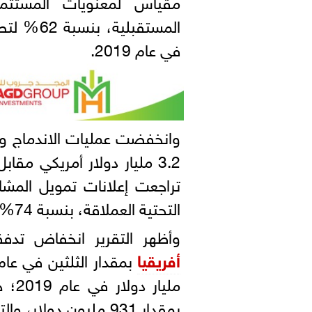
مقياس لمعنويات المستثمري
في عام 2019.
تراجعت إعلانات تمويل المشار
التحتية العملاقة، بنسبة 74% لتصل إلى 32 مليار دولار أمريكي.
وأظهر التقرير انخفاض تدفقا
أفريقيا
مليا
بمقدار 931 مليون دول