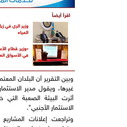
اقرأ أيضاً
وزير الري في زي
المياه
«وزير قطاع الأع
في الأسواق العا
وبين التقرير أن البلدان المعت
غيرها، ويقول مدير الاستثمار
الاستثمار الأجنبي".
وتراجعت إعلانات المشاريع 