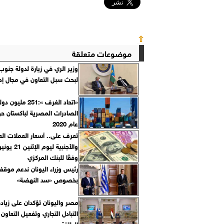
⇧
موضوعات متعلقة
وزير الري في زيارة لدولة جنوب
لبحث سبل التعاون في مجال إدار
«اتحاد الغرف »:251 مل
الصادرات المصرية لباكستان حو
عام 2020
تعرف على.. أسعار العملات الع
وفقًا للبنك المركزي‎
رئيس وزراء اليونان ندعم مو
بخصوص «سد النهضة»
مصر واليونان تؤكدان على زياد
التبادل التجاري وتفعيل التعاون
الطاقة