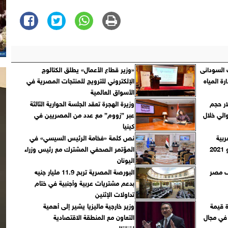
 السودانى
«وزير قطاع الأعمال» يطلق الكتالوج
ة المياه
الإلكتروني للترويج للمنتجات المصرية في
الأسواق العالمية
يون دولار حجم
وزيرة الهجرة تعقد الجلسة الحوارية الثالثة
الي خلال
عبر ”زووم” مع عدد من المصريين في
كينيا
ربية
نص كلمة «فخامة الرئيس السيسي» في
والأجنبية ليوم الإثنين 21 يونيو 2021
المؤتمر الصحفي المشترك مع رئيس وزراء
اليونان
قف مصر
البورصة المصرية تربح 11.9 مليار جنيه
بدعم مشتريات عربية وأجنبية في ختام
تداولات الإثنين
ة قيمة
وزير خارجية ماليزيا يشير إلى أهمية
 في مجال
التعاون مع المنطقة الاقتصادية
لقناةالسويس