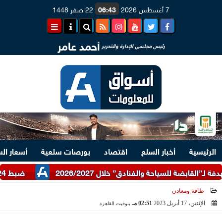
7 أغسطس 2026
06:43
22 صفر 1448
أحمد عامر
رئيس مجلسي الإدارة والتحرير
الرئيسية
أخبار السلع
اقتصاد
بورصات سلعية
أسعار ال
ضبط 24 طن دقيق أبيض وبلدي مدعم عبر شرطة التموين
طاقة ومعادن
الإثنين، 17 أبريل 2023
02:51 مـ
بتوقيت القاهرة
2023-04-17 14:51:53