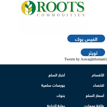
الفيس بوك
تويتر
Tweets by AswaqInformati1
الأقسام
أخبار السلع
اقتصاد
بورصات سلعية
أسعار السلع
بنوك
طاقة ومعادن
بوابة الزراعة