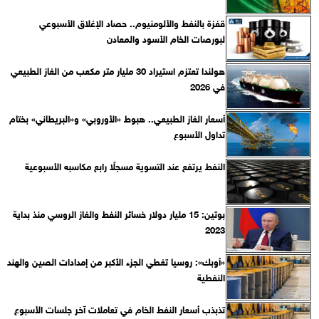
قفزة بالنفط والألومنيوم.. حصاد الإغلاق الأسبوعي
لبورصات الخام الأسود والمعادن
هولندا تعتزم استيراد 30 مليار متر مكعب من الغاز الطبيعي
في 2026
أسعار الغاز الطبيعي.. هبوط «الأوروبي» و«البريطاني» بختام
تداول الأسبوع
النفط يرتفع عند التسوية مسجلًا رابع مكاسبه الأسبوعية
بوتين: 15 مليار دولار خسائر النفط والغاز الروسي منذ بداية
2023
«أوبك»: روسيا تغطي الجزء الأكبر من إمدادات الصين والهند
النفطية
تذبذب أسعار النفط الخام في تعاملات آخر جلسات الأسبوع