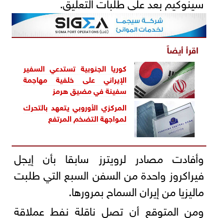
سينوكيم بعد على طلبات التعليق.
اقرأ أيضاً
كوريا الجنوبية تستدعي السفير
الإيراني على خلفية مهاجمة
سفينة في
مضيق هرمز
المركزي الأوروبي يتعهد بالتحرك
لمواجهة التضخم المرتفع
وأفادت مصادر لرويترز سابقا بأن إيجل
فيراكروز واحدة من السفن السبع التي طلبت
ماليزيا من إيران السماح بمرورها.
ومن ⁠المتوقع أن تصل ناقلة نفط عملاقة