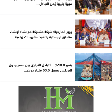
مرورًا بليبيا يُعزز التبادل...
وزير الخارجية: شركة مشتركة مع تشاد لإنشاء
مناطق لوجستية وتنفيذ مشروعات زراعية...
بنمو 18.8%.. التبادل التجاري بين مصر ودول
البريكس يسجل 53.5 مليار دولار...