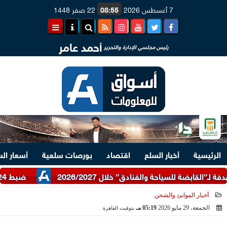
7 أغسطس 2026
08:55
22 صفر 1448
أحمد عامر
رئيس مجلسي الإدارة والتحرير
الرئيسية
أخبار السلع
اقتصاد
بورصات سلعية
أسعار ال
ضبط 24 طن دقيق أبيض وبلدي مدعم عبر شرطة التموين
أخبار الموانئ والشحن
الجمعة، 29 مايو 2026
05:19 مـ
بتوقيت القاهرة
2026-05-29 17:19:29