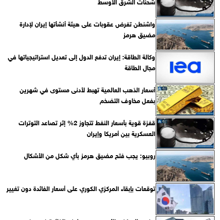
شحنات الشرق الأوسط
واشنطن تفرض عقوبات على هيئة أنشأتها إيران لإدارة
مضيق هرمز
وكالة الطاقة: إيران تدفع الدول إلى تعديل استراتيجياتها في
مجال الطاقة
أسعار الذهب العالمية تهبط لأدنى مستوى في شهرين
بفعل مخاوف التضخم
قفزة قوية بأسعار النفط تتجاوز 2% إثر تصاعد التوترات
العسكرية بين أمريكا وإيران
روبيو: يجب فتح مضيق هرمز بأي شكل من الأشكال
توقعات بإبقاء المركزي الكوري على أسعار الفائدة دون تغيير