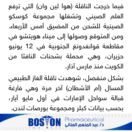
فيما خرجت الناقلة (هوا لين وان) التي ترفع
العلم الصيني وتشغلها مجموعة كوسكو
الصينية للشحن ⁠من ⁠المضيق أمس الأربعاء.
ومن المتوقع وصولها إلى ميناء هويتشو في
مقاطعة قوانغدونغ الجنوبية في 12 يونيو
حزيران، وهي محملة بشحنات النافثا من
الكويت منذ مارس آذار.
بشكل منفصل، شوهدت ناقلة الغاز الطبيعي
المسال (أم الأشطان) آخر مرة وهي فارغة
قبالة سواحل الإمارات في أول مايو أيار،
بحسب بيانات كبلر ومجموعة بورصات لندن.