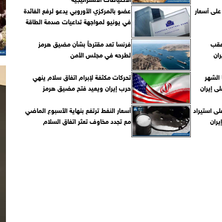
على أسعار
عضو بالمركزي الأوروبي يدعو لرفع الفائدة
في يونيو لمواجهة تداعيات صدمة الطاقة
نفط بنسبة 3% عقب
فرنسا تعد مقترحاً بشأن مضيق هرمز
ان
لطرحه في مجلس الأمن
 الشهر
تحركات مكثفة لإبرام اتفاق سلام ينهي
ى إيران
حرب إيران ويعيد فتح مضيق هرمز
لى استيراد
أسعار النفط ترتفع بنهاية الأسبوع الماضي
يران
مع تجدد مخاوف تعثر اتفاق السلام