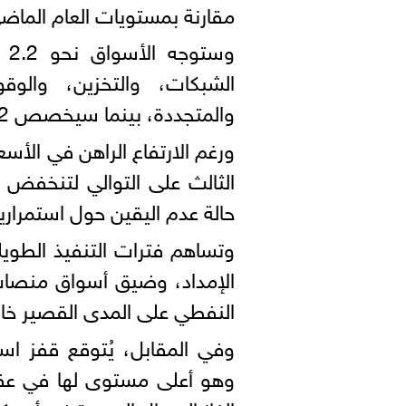
مقارنة بمستويات العام الماض
وس
الشبكات، والتخزين، والوق
والمتجددة، بينما سيخصص 1.2 تريليون دولار للنفط والغاز والفحم.
ورغم الارتفاع الراهن في الأسعا
حالة عدم اليقين حول استمراري
وتساهم فترات التنفيذ الطوي
الإمداد، وضيق أسواق منصات ا
النفطي على المدى القصير خا
وهو أعلى مستوى لها في عقد