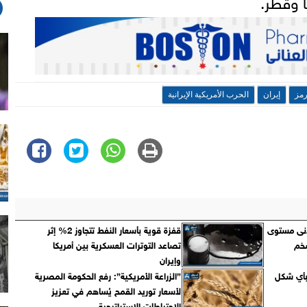
ا وقطر.
مز
إيران
الحرب الأمريكية الإيرانية
أدنى مستوى
قفزة قوية بأسعار النفط تتجاوز 2% إثر
خم
تصاعد التوترات العسكرية بين أمريكا
وإيران
بأي شكل
”الزراعة الأمريكية”: رفع الحكومة المصرية
لأسعار توريد القمح يُساهم في تعزيز
الاحتياطات الاستراتيجية