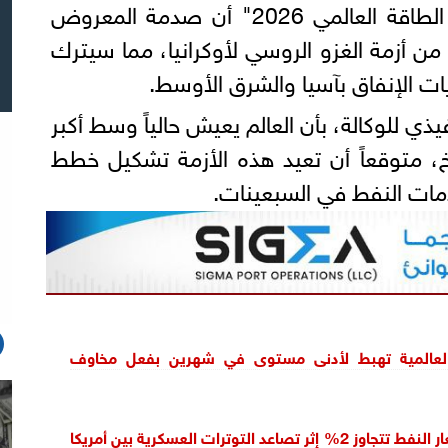
وأوضح تقرير "الاستثمار في الطاقة العالمي 2026" أن صدمة المعروض
 من أزمة الغزو الروسي لأوكرانيا، مما سيترك
ويات الإنفاق بآسيا والشرق الأوسط.
يذي للوكالة، بأن العالم يعيش حالياً وسط أكبر
يخ، متوقعاً أن تعيد هذه الأزمة تشكيل خطط
دمات النفط في السبعينات.
العالمية تهبط لأدنى مستوى في شهرين بفعل مخاوف
قفزة قوية بأسعار النفط تتجاوز 2% إثر تصاعد التوترات العسكرية بين أمريكا