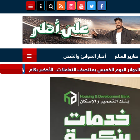
تقارير السلع
أخبار الموانئ والشحن
م الخميس بمنتصف التعاملات.. الأخضر بكام
بحد أدنى 1000 جنيه.. أحدث عائد على الشهادة البلاتينية الثابتة من البنك الأهلي المصري