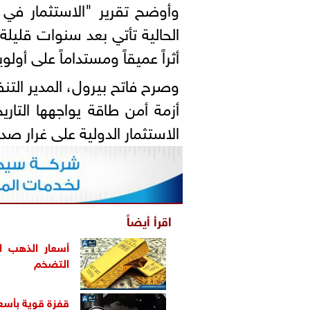
الحالية تأتي بعد سنوات قليلة
أثراً عميقاً ومستداماً على أول
وصرح فاتح بيرول، المدير التنف
أزمة أمن طاقة يواجهها التار
الاستثمار الدولية على غرار ص
اقرأ أيضاً
أسعار الذهب 
التضخم