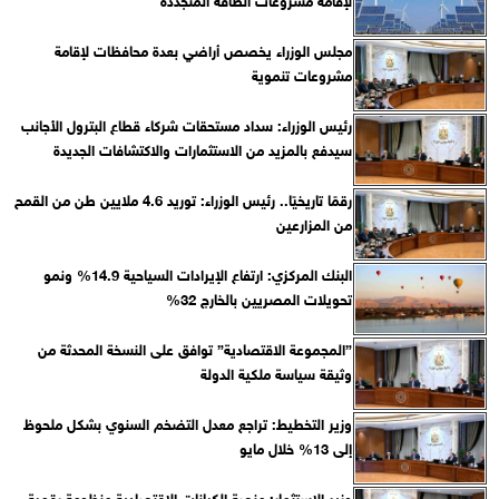
مجلس الوزراء يخصص أراضي بعدة محافظات لإقامة
مشروعات تنموية
رئيس الوزراء: سداد مستحقات شركاء قطاع البترول الأجانب
سيدفع بالمزيد من الاستثمارات والاكتشافات الجديدة
رقمًا تاريخيًا.. رئيس الوزراء: توريد 4.6 ملايين طن من القمح
من المزارعين
البنك المركزي: ارتفاع الإيرادات السياحية 14.9% ونمو
تحويلات المصريين بالخارج 32%
”المجموعة الاقتصادية” توافق على النسخة المحدثة من
وثيقة سياسة ملكية الدولة
وزير التخطيط: تراجع معدل التضخم السنوي بشكل ملحوظ
إلى 13% خلال مايو
وزير الاستثمار: منصة الكيانات الاقتصادية منظومة رقمية