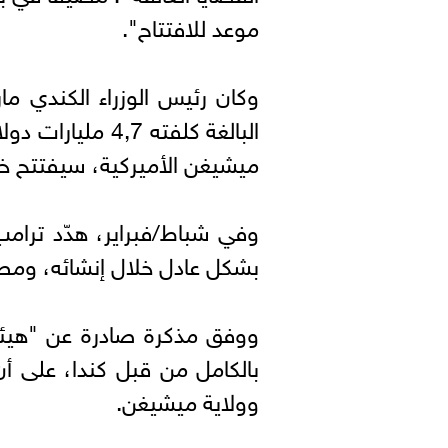
موعد للافتتاح".
وكان رئيس الوزراء الكندي ما
البالغة كلفته 4,7
ميشيغن الأميركية، سيفتتح خل
وفي شباط/فبراير، هدّد ترامب 
بشكل عادل خلال إنشائه، ومطال
ووفق مذكرة صادرة عن "هيئة
بالكامل من قبل كندا، على أن
وولاية ميشيغن.