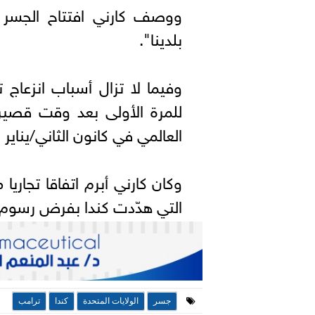
ووصف كارني افتتاح الجسر بأ
بلدينا".
وفيما لا تزال أسباب انزعاج 
للمرة الأولى بعد وقت قصير
العالمي في كانون الثاني/يناير 
وكان كارني أبرم اتفاقا تجاريا
التي هدّدت كندا بفرض رسوم ج
جسر
الولايات المتحدة
كندا
ترامب