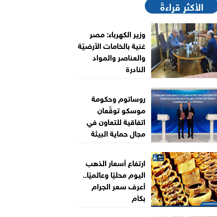
الأكثر قراءةً
وزير الكهرباء: مصر
غنية بالخامات الأرضيّة
والعناصر والمواد
النادرة
روساتوم وحكومة
موسكو توقّعان
اتفاقية للتعاون في
مجال حماية البيئة
ارتفاع أسعار الذهب
اليوم محليًا وعالميًا..
أعرف سعر الجرام
بكام