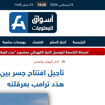
8 أغسطس 2026
15:28
23 صفر 1448
الرئيسية
أخبار السلع
اقتصاد
بورصات سلعية
لمرحلة التاسعة لتوصيل التيار الكهربائي بمشروع ”بيت الوطن” في القاهر
أخبار الموانئ والشحن
2026-06-13 06:23:01
تأجيل افتتاح جسر بين 
هدّد ترامب بعرقلته