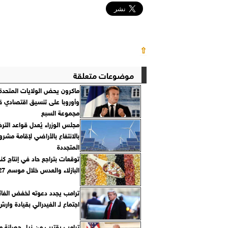
⇧
موضوعات متعلقة
ماكرون يحض الولايات المتحدة
وأوروبا على تنسيق اقتصادي ق
مجموعة السبع
مجلس الوزراء يُعدل قواعد الت
بالانتفاع بالأراضي لإقامة مشر
المتجددة
توقعات بتراجع حاد في إنتاج كن
البازلاء والعدس خلال موسم 2026/2027
ترامب يجدد دعوته لخفض الفائ
اجتماع لـ الفيدرالي بقيادة وارش
ترامب يقترب من نيل حصانة م