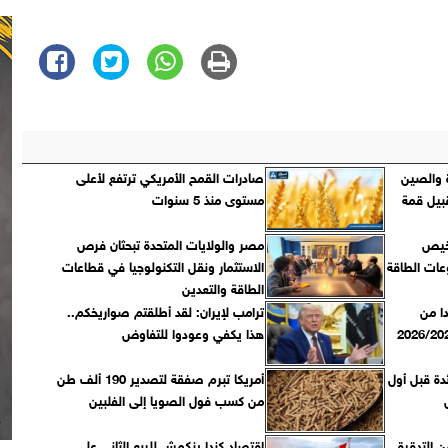
 والصين
صادرات القمح الأمريكي ترتفع لأعلى
بيل قمة
مستوى منذ 5 سنوات
رخيص
مصر والولايات المتحدة تبحثان فرص
وعات الطاقة
الاستثمار ونقل التكنولوجيا في قطاعات
الطاقة والتعدين
دا من
ترامب لإيران: لقد أطلقتم صواريخكم..
هذا يكفي وعودوا للتفاوض
دة قبل أول
أمريكا تبرم صفقة لتصدير 190 ألف طن
من كسب فول الصويا إلى الفلبين
ن التدقيق
اقتصاد كندا ينكمش للربع الثاني على