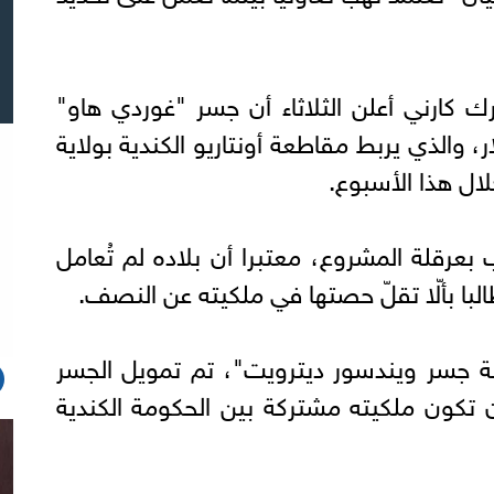
رك كارني أعلن الثلاثاء أن جسر "غوردي هاو"
 مليارات دولار، والذي يربط مقاطعة أونتاريو الكندية بولاية
ال هذا الأسبوع.
بعرقلة المشروع، معتبرا أن بلاده لم تُعامل
با بألّا تقلّ حصتها في ملكيته عن النصف.
 جسر ويندسور ديترويت"، تم تمويل الجسر
 تكون ملكيته مشتركة بين الحكومة الكندية