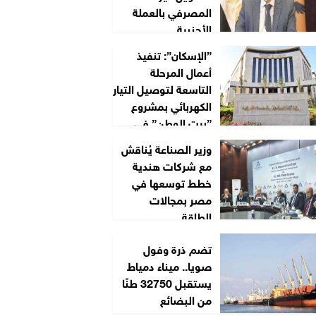
المصرفي بالعملة
الأجنبية
”الإسكان”: تنفيذ
أعمال المرحلة
التاسعة لتوصيل التيار
الكهربائي بمشروع
”بيت الوطن” في...
وزير الصناعة يُناقش
مع شركات هندية
خطط توسعها في
مصر بمجالات
الطاقة...
تضم ذرة وفول
صويا.. ميناء دمياط
يستقبل 32750 طنًا
من البضائع