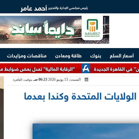
أحمد عامر
رئيس مجلسي الإدارة والتحرير
أسعار السلع
بنوك
طاقة ومعادن
مناقصات ومزايدات
ة الجديدة
”الرقابة المالية” تعدل بعض ضوابط منح التمويل غي
السبت، 13 يونيو 2026
06:23 صـ
بتوقيت القاهرة
الولايات المتحدة وكندا بعدما