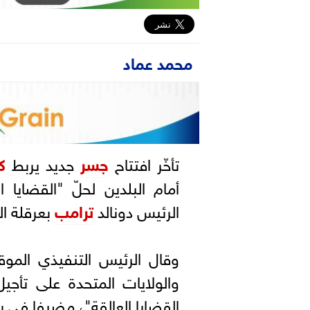
محمد عماد
تأخّر افتتاح
جسر
جديد يربط
ك
أمام البلدين لحلّ "القضايا 
الرئيس دونالد
ترامب
بعرقلة ا
وقال الرئيس التنفيذي المو
والولايات المتحدة على تأجيل
القضايا العالقة"، مضيفا في بي