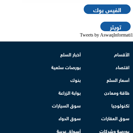
الفيس بوك
تويتر
Tweets by AswaqInformati1
الأقسام
أخبار السلع
اقتصاد
بورصات سلعية
أسعار السلع
بنوك
طاقة ومعادن
بوابة الزراعة
تكنولوجيا
سوق السيارات
سوق العقارات
سوق الدواء
بورصة وشركات
أسواق عربية