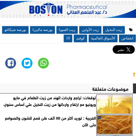
زيت النخيل
زيت الأولين
زيت الصويا
بورصة ماليزيا
بورصة شيكاغو
انخفاض
الأسواق العالمية
كوفيد
19
⇧
موضوعات متعلقة
توقعات: تراجع واردات الهند من زيت الطعام في مايو
ويونيو مع ارتفاع وارداتها من زيت النخيل علي أساس سنوي
الغربية : توريد أكثر من 80 ألف طن قمح للشون والصوامع
حتى الآن