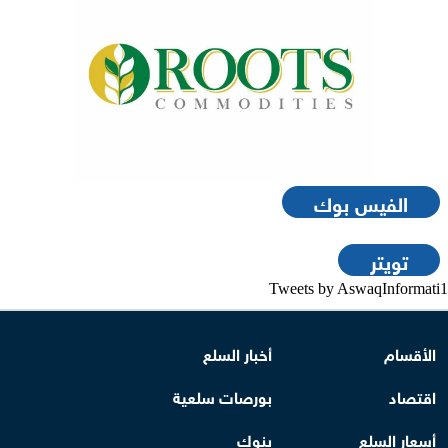
الفيس بوك
تويتر
Tweets by AswaqInformati1
الأقسام
أخبار السلع
اقتصاد
بورصات سلعية
أسعار السلع
بنوك