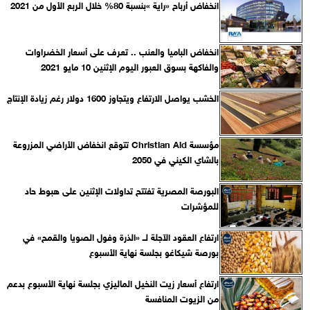
انخفاض أرباح «راية »بنسبة 80% خلال الربع الأول من 2021
انخفاض الباميا والعنب .. تعرف على أسعار الخضراوات
والفاكهة بسوق العبور اليوم الإثنين 10 مايو 2021
الخشب يواصل الارتفاع ويتجاوز 1600 دولار رغم زيادة الإنتاج
مؤسسة Christian Aid تتوقع انخفاض الأراضي المزروعة
بالشاي الكيني في 2050
البورصة المصرية تفتتح تداولات الإثنين على هبوط حاد
للمؤشرات
ارتفاع العقود الآجلة لــ «الذرة وفول الصويا والقمح» في
بورصة شيكاغو بجلسة نهاية الأسبوع
ارتفاع أسعار زيت النخيل الماليزي بجلسة نهاية الأسبوع بدعم
من الزيوت المنافسة