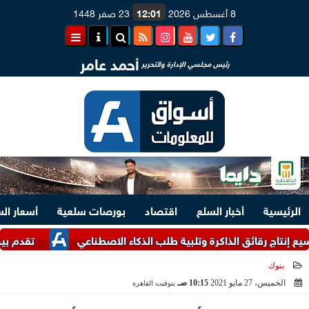
8 أغسطس 2026
12:01
23 صفر 1448
أحمد عامر
رئيس مجلسي الإدارة والتحرير
الرئيسية
أخبار السلع
اقتصاد
بورصات سلعية
أسعار ال
تقدم بين إيران وعُ
بنوك
الخميس، 27 مايو 2021
10:15 صـ
بتوقيت القاهرة
2021-05-27 10:15:17