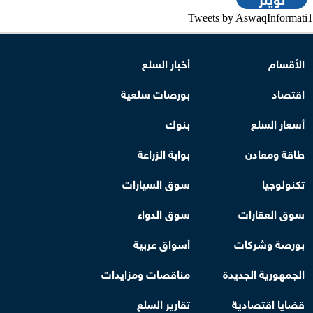
Tweets by AswaqInformati1
الأقسام
أخبار السلع
اقتصاد
بورصات سلعية
أسعار السلع
بنوك
طاقة ومعادن
بوابة الزراعة
تكنولوجيا
سوق السيارات
سوق العقارات
سوق الدواء
بورصة وشركات
أسواق عربية
الجمهورية الجديدة
مناقصات ومزايدات
قضايا اقتصادية
تقارير السلع