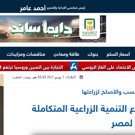
أحمد عامر
رئيس مجلسي الإدارة والتحرير
أسعار السلع
بنوك
طاقة ومعادن
مناقصات ومزايدات
 الغاز الروسي
التجارة بين الصين وروسيا ترتفع 26.3% إلى 159.2 مليار دولار خلال 7 أشهر
الثلاثاء، 1 يونيو 2021
11:13 صـ
بتوقيت القاهرة
نسب والأصلح لزراعتها
التنمية الزراعية المتكاملة
 لمصر