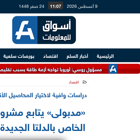
9 أغسطس 2026
11:07
24 صفر 1448
الرئيسية
أخبار السلع
اقتصاد
بورصات سلعية
مسؤول روسي: أوروبا تواجه أزمة طاقة بسبب تقليص الاعتماد على
اقتصاد
2021-06-01 11:13:35
دراسات وافية لاختيار المحاصيل الأ
«مدبولى» يتابع مشروع 
الخاص بالدلتا الجديدة