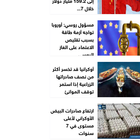
إلى 159.2 مليار دولار
خلال 7...
مسؤول روسي: أوروبا
تواجه أزمة طاقة
بسبب تقليص
الاعتماد على الغاز
الروسي
أوكرانيا قد تخسر أكثر
من نصف صادراتها
الزراعية إذا استمر
توقف الموانئ
ارتفاع صادرات البيض
الأوكراني لأعلى
مستوى في 7
سنوات