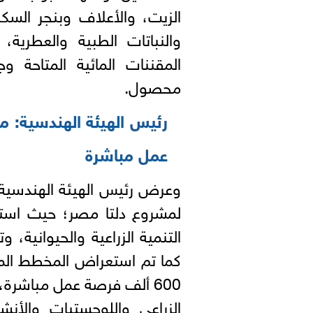
الزيت، والأعلاف وبنجر السكر
والنباتات الطبية والعطر
المقننات المائية المتاحة و
محصول.
رئيس الهيئة الهندسية:
عمل مباشرة
وعرض رئيس الهيئة الهندسية
لمشروع دلتا مصر؛ حيث است
التنمية الزراعية والحيواني
كما تم استعراض المخطط المق
600 ألف فرصة عمل مباشرة،
الزراعي واللوجستيات والأنش