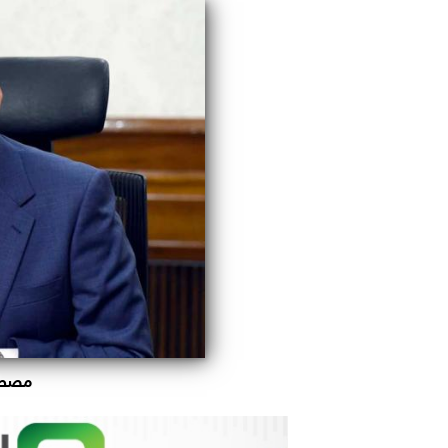
مصطفى