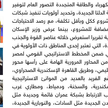
هرباء والطاقة المتجددة التصور العام لتوفير
 الدلتا الجديدة، وتحديد أولويات تنفيذ شبكات
مشروع ككل وبأقل تكلفة، مع رصد الاحتياجات
ضافة للمشروع، بينما عرض وزير الإسكان
ية تقريرا استعرض خلاله عناصر القوة والجذب
، التي تعتبر إحدى المناطق ذات الأولوية في
ي ضمن المخطط الاستراتيجي القومي لمصر
يد من المحاور المرورية الهامة على رأسها محور
قليمي، وطريق القاهرة الإسكندرية الصحراوي،
الفريد بالعديد من الموانئ الاستراتيجية
سكندرية، والسخنة، ودمياط، ومطاري غرب
ب الارتباط بشبكة عمران قائمة وجديدة مثل
ن الجديدة مثل السادات، والنوبارية الجديدة،