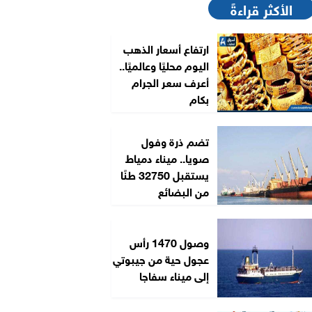
الأكثر قراءةً
ارتفاع أسعار الذهب
اليوم محليًا وعالميًا..
أعرف سعر الجرام
بكام
تضم ذرة وفول
صويا.. ميناء دمياط
يستقبل 32750 طنًا
من البضائع
وصول 1470 رأس
عجول حية من جيبوتي
إلى ميناء سفاجا