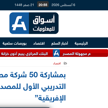
6 أغسطس 2026
20:55
21 صفر 1448
الرئيسية
أخبار السلع
اقتصاد
بورصات سلعية
البنك المركزي يبيع أذون خزانة بقيمة 145.5 مليار جنيه
اقتصاد
2021-06-07 14:02:54
بمشاركة 50 ش
التدريبي الأول للمصد
الإفريقية”