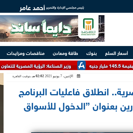
أحمد عامر
رئيس مجلسي الإدارة والتحرير
أسعار السلع
بنوك
طاقة ومعادن
مناقصات ومزايدات
وزير الصناعة: الرؤية المصرية للتعاون الصناعي داخل الب
الإثنين، 7 يونيو 2021
02:02 مـ
بتوقيت القاهرة
ركة مصرية.. انطلاق فاعليات البرنامج
رين بعنوان ”الدخول للأسواق