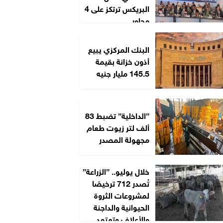
البريكس ترتكز على 4
محاور
البنك المركزي يبيع
أذون خزانة بقيمة
145.5 مليار جنيه
”الداخلية” تضبط 83
ألف لتر زيوت طعام
مجهولة المصدر
خلال يوليو.. ”الزراعة”
تُصدر 712 ترخيصًا
لمشروعات الثروة
الحيوانية والداجنة
والأعلاف وتعتمد...