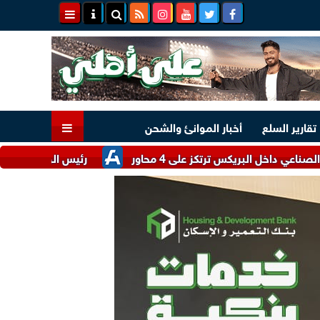
تقارير السلع
أخبار الموانئ والشحن
ريكس ترتكز على 4 محاور
رئيس الوزراء: الدولة لديها مخز