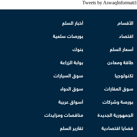
Tweets by AswaqInformati1
الأقسام
أخبار السلع
اقتصاد
بورصات سلعية
أسعار السلع
بنوك
طاقة ومعادن
بوابة الزراعة
تكنولوجيا
سوق السيارات
سوق العقارات
سوق الدواء
بورصة وشركات
أسواق عربية
الجمهورية الجديدة
مناقصات ومزايدات
قضايا اقتصادية
تقارير السلع