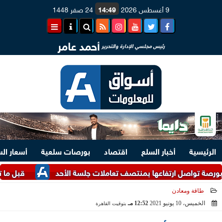
9 أغسطس 2026
14:49
24 صفر 1448
أحمد عامر
رئيس مجلسي الإدارة والتحرير
الرئيسية
أخبار السلع
اقتصاد
بورصات سلعية
أسعار ال
صل ارتفاعها بمنتصف تعاملات جلسة الأحد
قبل ما تشتري.. اعرف أسعار
طاقة ومعادن
الخميس، 10 يونيو 2021
12:52 مـ
بتوقيت القاهرة
2021-06-10 12:52:00