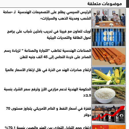
موضوعات متعلقة
الرئيس السيسي يطلع على التصميمات الهندسية لـ «ساحة
الشعب ومدينة الذهب والسيارات»
أوبك تتعاون مع فيينا في تدريب باحثين شباب على برامج
تحول الطاقة والتحديات البيئية
الصناعات الهندسية تخاطب ”التجارة والصناعة ” لزيادة رسم
الصادر على خردة النحاس إلى 45 ألف جنيه للطن
ارتفاع صادرات الهند من الذرة في ظل ارتفاع الأسعار عالميًا
الحكومة الهندية تدعم مزارعي الأرز وترفع سعر الشراء بنسبة
3.9٪
قفزة في أسعار النفط و الخام الأمريكي يتجاوز مستوى 70
دولار
ارتفاع حجم التبادل التجاري بين الهند والصين بنسبة 70.1%