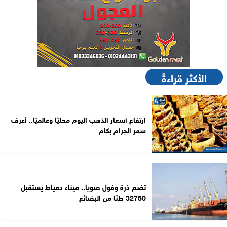
الأكثر قراءةً
ارتفاع أسعار الذهب اليوم محليًا وعالميًا.. أعرف
سعر الجرام بكام
تضم ذرة وفول صويا.. ميناء دمياط يستقبل
32750 طنًا من البضائع