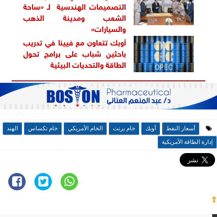
التصميمات الهندسية لـ «ساحة
الشعب ومدينة الذهب
والسيارات»
أوبك تتعاون مع فيينا في تدريب
باحثين شباب على برامج تحول
الطاقة والتحديات البيئية
أسعار النفط
أوبك
خام برنت
الخام الأمريكي
خام تكساس
الهند
إدارة الطاقة الأمريكية
⇧