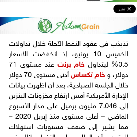
تذبذب في عقود النفط الآجلة خلال تداولات
الخميس 10 يونيو، إذ انخفضت الأسعار
0.5% ليتداول
خام برنت
عند مستوى 71
دولار، و
خام تكساس
أدنى مستوى 70 دولار
خلال الجلسة الصباحية، بعد أن أظهرت بيانات
الإدارة الأمريكية أمس ارتفاع مخزونات البنزين
إلى 7.046 مليون برميل على مدار الأسبوع
الماضي – أعلى مستوى منذ إبريل 2020 –
مما يشير إلى ضعف مستويات استهلاك
الوقود وأن الطلب على النفط مازال في