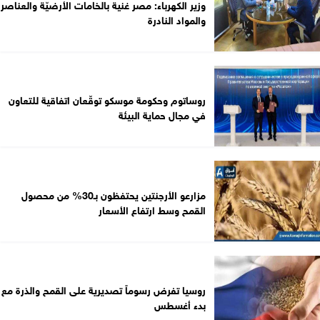
وزير الكهرباء: مصر غنية بالخامات الأرضيّة والعناصر
والمواد النادرة
روساتوم وحكومة موسكو توقّعان اتفاقية للتعاون
في مجال حماية البيئة
مزارعو الأرجنتين يحتفظون بـ30% من محصول
القمح وسط ارتفاع الأسعار
روسيا تفرض رسوماً تصديرية على القمح والذرة مع
بدء أغسطس