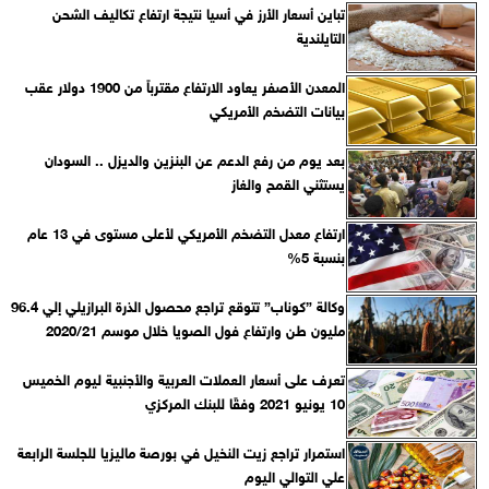
تباين أسعار الأرز في أسيا نتيجة ارتفاع تكاليف الشحن
التايلندية
المعدن الأصفر يعاود الارتفاع مقترباً من 1900 دولار عقب
بيانات التضخم الأمريكي
بعد يوم من رفع الدعم عن البنزين والديزل .. السودان
يستثني القمح والغاز
ارتفاع معدل التضخم الأمريكي لأعلى مستوى في 13 عام
بنسبة 5%
وكالة ”كوناب” تتوقع تراجع محصول الذرة البرازيلي إلي 96.4
مليون طن وارتفاع فول الصويا خلال موسم 2020/21
تعرف على أسعار العملات العربية والأجنبية ليوم الخميس
10 يونيو 2021 وفقًا للبنك المركزي‎
استمرار تراجع زيت النخيل في بورصة ماليزيا للجلسة الرابعة
علي التوالي اليوم