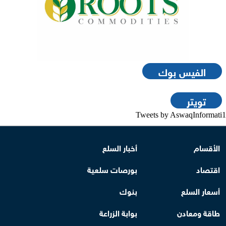
الفيس بوك
تويتر
Tweets by AswaqInformati1
الأقسام
أخبار السلع
اقتصاد
بورصات سلعية
أسعار السلع
بنوك
طاقة ومعادن
بوابة الزراعة