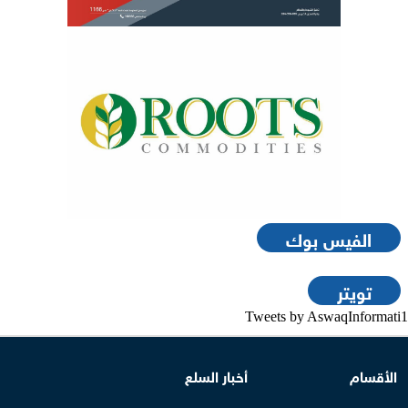
الفيس بوك
تويتر
Tweets by AswaqInformati1
الأقسام
أخبار السلع