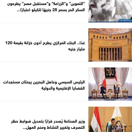
”التموين” و”الزراعة” و”مستقبل مصر” يطرحون
السكر الحر بسعر 25 جنيهًا للكيلو اعتبارًا...
غدًا.. البنك المركزي يطرح أذون خزانة بقيمة 120
مليار جنيه
الرئيس السيسي وعاهل البحرين يبحثان مستجدات
القضايا الإقليمية والدولية
وزير الصناعة يُصدر قرارًا بتعديل ضوابط حظر
التصرف وتغيير النشاط ومنح المهل...