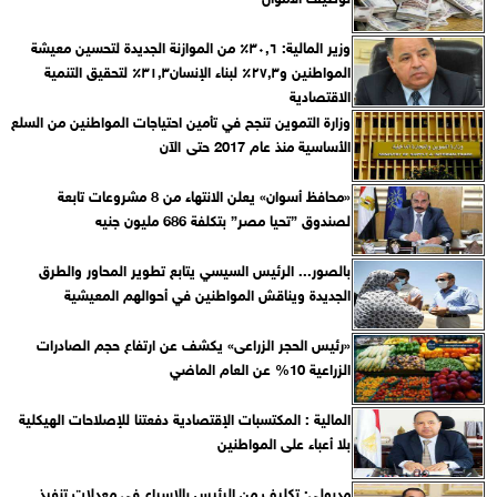
وزير المالية: ٣٠,٦٪ من الموازنة الجديدة لتحسين معيشة
المواطنين و٢٧,٣٪ لبناء الإنسان٣١,٣٪ لتحقيق التنمية
الاقتصادية
وزارة التموين تنجح في تأمين احتياجات المواطنين من السلع
الأساسية منذ عام 2017 حتى الآن
«محافظ أسوان» يعلن الانتهاء من 8 مشروعات تابعة
لصندوق ”تحيا مصر” بتكلفة 686 مليون جنيه
بالصور... الرئيس السيسي يتابع تطوير المحاور والطرق
الجديدة ويناقش المواطنين في أحوالهم المعيشية
«رئيس الحجر الزراعى» يكشف عن ارتفاع حجم الصادرات
الزراعية 10% عن العام الماضي
المالية : المكتسبات الإقتصادية دفعتنا للإصلاحات الهيكلية
بلا أعباء على المواطنين
مدبولي: تكليف من الرئيس بالإسراع في معدلات تنفيذ