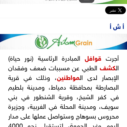
أ ش أ
أجرت
قوافل
المبادرة الرئاسية (نور حياة)
ال
كشف
الطبي عن مسببات ضعف وفقدان
الإبصار لدى ال
مواطنين
، وذلك في قرية
البصارطة بمحافظة دمياط، ومدينة بلطيم
في كفر الشيخ، وقرية الشنطور في بني
سويف، ومدينة المحلة في الغربية، وجزيرة
محروس بسوهاج وستواصل عملها على مدار
اليوم وغد الجمعة، لتستقبل نحو 4000