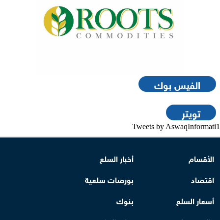
الفيس بوك
تويتر
Tweets by AswaqInformati1
الأقسام
أخبار السلع
اقتصاد
بورصات سلعية
أسعار السلع
بنوك