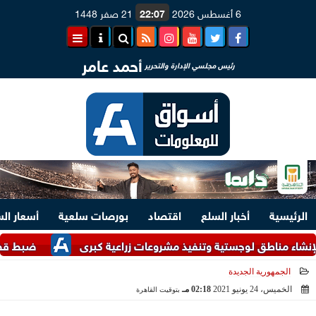
6 أغسطس 2026
22:07
21 صفر 1448
أحمد عامر
رئيس مجلسي الإدارة والتحرير
الرئيسية
أخبار السلع
اقتصاد
بورصات سلعية
أسعار ال
مناطق لوجستية وتنفيذ مشروعات زراعية كبرى
ضبط قضايا اتجار في ا
الجمهورية الجديدة
الخميس، 24 يونيو 2021
02:18 مـ
بتوقيت القاهرة
2021-06-24 14:18:08