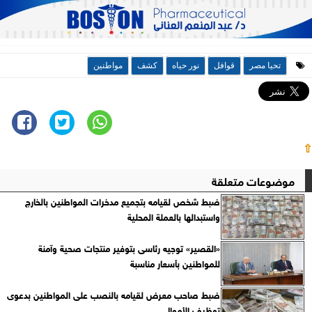
تحيا مصر
قوافل
نور حياه
كشف
مواطنين
⇧
موضوعات متعلقة
ضبط شخص لقيامه بتجميع مدخرات المواطنين بالخارج
واستبدالها بالعملة المحلية
«القصير» توجيه رئاسى بتوفير منتجات صحية وآمنة
للمواطنين بأسعار مناسبة
ضبط صاحب معرض لقيامه بالنصب على المواطنين بدعوى
توظيف الأموال