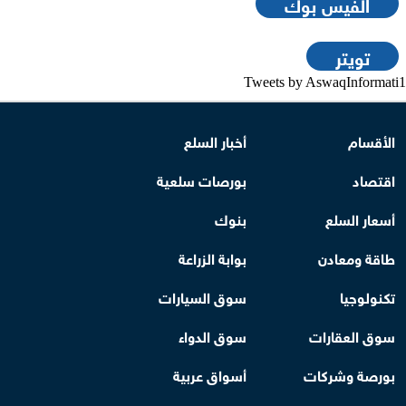
الفيس بوك
تويتر
Tweets by AswaqInformati1
الأقسام
أخبار السلع
اقتصاد
بورصات سلعية
أسعار السلع
بنوك
طاقة ومعادن
بوابة الزراعة
تكنولوجيا
سوق السيارات
سوق العقارات
سوق الدواء
بورصة وشركات
أسواق عربية