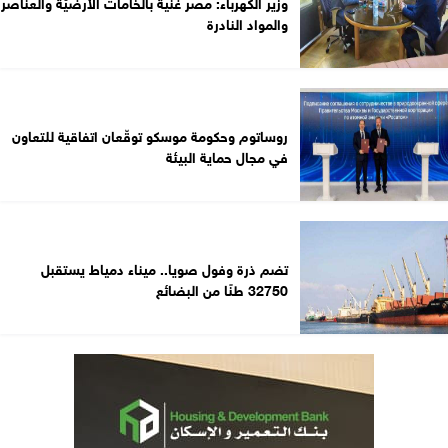
وزير الكهرباء: مصر غنية بالخامات الأرضيّة والعناصر
والمواد النادرة
روساتوم وحكومة موسكو توقّعان اتفاقية للتعاون
في مجال حماية البيئة
تضم ذرة وفول صويا.. ميناء دمياط يستقبل
32750 طنًا من البضائع