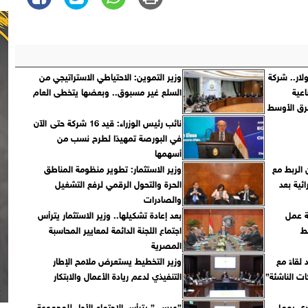
لى 2 مليار دولار.. شركة
وزير التموين: الاحتياطي الاستراتيجي من
عية
السلع غير مسبوق.. وبعضها يتخطى العام
شرق الأوسط
نائب رئيس الوزراء: قيد 16 شركة حتى الآن
في البورصة تمهيدًا لطرح نسب من
أسهمها
ن الربط مع
وزير الاستثمار: تطوير منظومة المناطق
ئية بعد
الحرة والتحول الرقمي لرفع التشغيل
والصادرات
ة عمل
بعد إعادة تشكيلها.. وزير الاستثمار يترأس
بط
اجتماع اللجنة الدائمة لمعايير المحاسبة
المصرية
لقاءً مع
وزير التخطيط يستعرض ملامح الإطار
التنفيذي لدعم ريادة الأعمال والابتكار
ادي يعمل
”عيسى” يترأس الاجتماع الأول للمجموعة