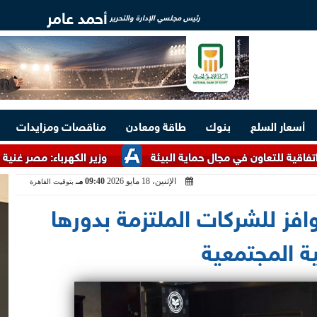
أحمد عامر
رئيس مجلسي الإدارة والتحرير
أسعار السلع
بنوك
طاقة ومعادن
مناقصات ومزايدات
ن في مجال حماية البيئة
وزير الكهرباء: مصر غنية بالخامات الأر
الإثنين، 18 مايو 2026
09:40 مـ
بتوقيت القاهرة
افز للشركات الملتزمة بدورها
ة المجتمعية