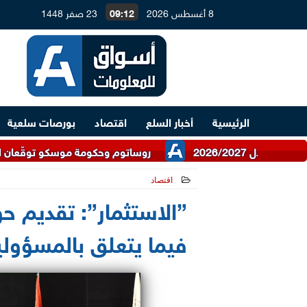
8 أغسطس 2026
09:12
23 صفر 1448
الرئيسية
أخبار السلع
اقتصاد
بورصات سلعية
روساتوم وحكومة موسكو توقّعان اتفاقية للتعاو
اقتصاد
2026-05-18 21:40:15
”الاستثمار”: تقديم حو
فيما يتعلق بالمسؤولي