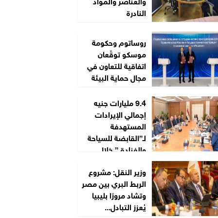
والعناصر والمواد
النادرة
روساتوم وحكومة
موسكو توقّعان
اتفاقية للتعاون في
مجال حماية البيئة
9.4 مليارات جنيه
إجمالي الإيرادات
المستهدفة
لـ”القابضة للسياحة
والفنادق” خلال
2026/2027
وزير النقل: مشروع
الربط البري بين مصر
وتشاد مرورًا بليبيا
يُعزز التبادل...