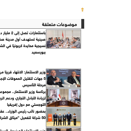
⇧
موضوعات متعلقة
باستثمارات تصل إ
صينية تستهدف أول مدينة صنا
نسيجية محايدة كربونيًا في ال
ببورسعيد
وزير الاستثمار: الانتهاء قريبًا م
5 جهات لتقليل المعوقات الإجرا
مرحلة التأسيس
برئاسة وزير الاستثمار.. مجموع
لزيادة التبادل التجاري ودعم الر
اللوجستي مع دول إفريقيا
بحضور نائب رئيس الوزراء.. عقد 
50 شركة لتفعيل ”ميثاق الشركات الناشئة”
وزير الاستثمار: الصندوق السي