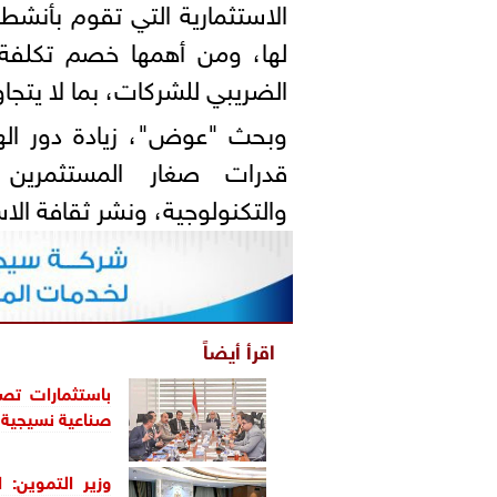
الاستثمارية التي تقوم بأنشط
لها، ومن أهمها خصم تكلفة 
الضريبي للشركات، بما لا يتجاوز نسبة ١٠% من قيمة الأ
وبحث "عوض"، زيادة دور ال
قدرات صغار المستثمرين وا
والتكنولوجية، ونشر ثقافة الاس
اقرأ أيضاً
صناعية نسيجية م
وزير التموين: 