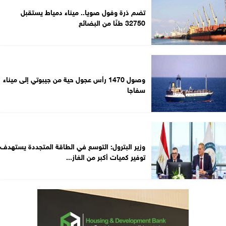
تضم ذرة وفول صويا.. ميناء دمياط يستقبل
32750 طنًا من البضائع
وصول 1470 رأس عجول حية من جيبوتي إلى ميناء
سفاجا
وزير البترول: التوسع في الطاقة المتجددة يستهدف
توفير كميات أكبر من الغاز...