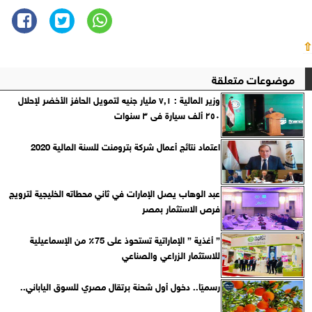
⇧
موضوعات متعلقة
وزير المالية : ٧,١ مليار جنيه لتمويل الحافز الأخضر لإحلال
٢٥٠ ألف سيارة فى ٣ سنوات
اعتماد نتائج أعمال شركة بترومنت للسنة المالية 2020
عبد الوهاب يصل الإمارات في ثاني محطاته الخليجية لترويج
فرص الاستثمار بمصر
” أغذية ” الإماراتية تستحوذ على 75٪ من الإسماعيلية
للاستثمار الزراعي والصناعي
رسميًا.. دخول أول شحنة برتقال مصري للسوق الياباني..