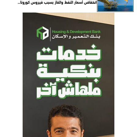
انخفاض أسعار النفط والغاز بسبب فيروس كورونا..