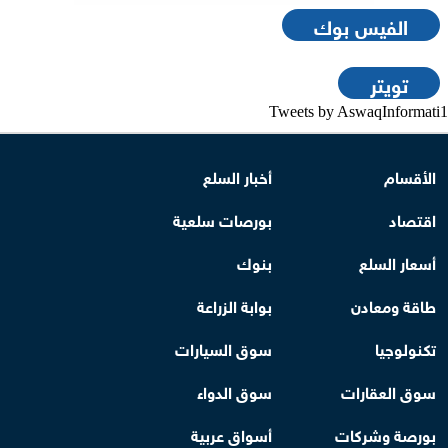
الفيس بوك
تويتر
Tweets by AswaqInformati1
الأقسام
أخبار السلع
اقتصاد
بورصات سلعية
أسعار السلع
بنوك
طاقة ومعادن
بوابة الزراعة
تكنولوجيا
سوق السيارات
سوق العقارات
سوق الدواء
بورصة وشركات
أسواق عربية