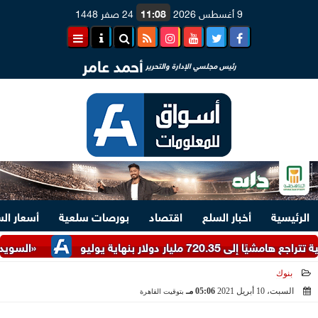
9 أغسطس 2026
11:08
24 صفر 1448
أحمد عامر
رئيس مجلسي الإدارة والتحرير
الرئيسية
أخبار السلع
اقتصاد
بورصات سلعية
أسعار ال
 دولار بنهاية يوليو
«السويدي إلكتريك»
بنوك
السبت، 10 أبريل 2021
05:06 مـ
بتوقيت القاهرة
2021-04-10 17:06:16