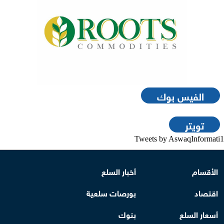
الفيس بوك
تويتر
Tweets by AswaqInformati1
الأقسام
أخبار السلع
اقتصاد
بورصات سلعية
أسعار السلع
بنوك