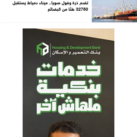
تضم ذرة وفول صويا.. ميناء دمياط يستقبل
32750 طنًا من البضائع