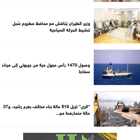
وزير الطيران يُناقش مع محافظ مطروح سُبل
تنشيط الحركة السياحية
وصول 1470 رأس عجول حية من جيبوتي إلى ميناء
سفاجا
”الري” تزيل 518 حالة بناء مخالف بفرع رشيد، و37
حالة متعارضة مع...