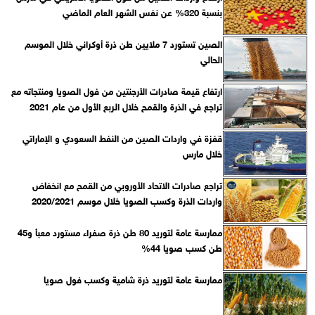
بنسبة 320% عن نفس الشهر العام الماضي
الصين تستورد 7 ملايين طن ذرة أوكراني خلال الموسم
الحالي
ارتفاع قيمة صادرات الأرجنتين من فول الصويا ومنتجاته مع
تراجع في الذرة والقمح خلال الربع الأول من عام 2021
قفزة في واردات الصين من النفط السعودي و الإماراتي
خلال مارس
تراجع صادرات الاتحاد الأوروبي من القمح مع انخفاض
واردات الذرة وكسب الصويا خلال موسم 2020/2021
ممارسة عامة لتوريد 80 طن ذرة صفراء مستورد معبأ و45
طن كسب صويا 44%
ممارسة عامة لتوريد ذرة شامية وكسب فول صويا