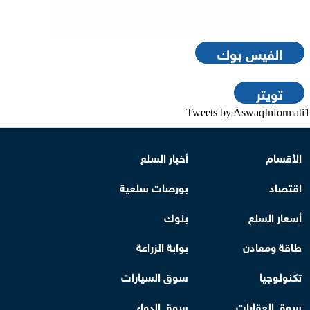
الفيس بوك
تويتر
Tweets by AswaqInformati1
الأقسام
أخبار السلع
اقتصاد
بورصات سلعية
أسعار السلع
بنوك
طاقة ومعادن
بوابة الزراعة
تكنولوجيا
سوق السيارات
سوق العقارات
سوق الدواء