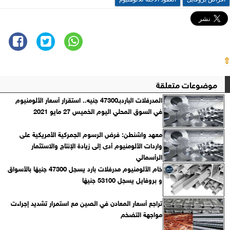
⇧
موضوعات متعلقة
المدرفلات الباردبـ47300 جنيه.. استقرار أسعار الألومنيوم
في السوق المحلي اليوم الخميس 27 مايو 2021
معهد واشنطن: فرض الرسوم الجمركية الأمريكية على
واردات الألومنيوم أدى إلى زيادة الإنتاج والاستثمار
الرأسمالي
خام الألومنيوم مدرفلات بارد يسجل 47300 جنيهًا بالأسواق
و بروفايل يسجل 53100 جنيهًا
تراجع أسعار المعادن في الصين مع استمرار تشديد إجراءت
مواجهة التضخم