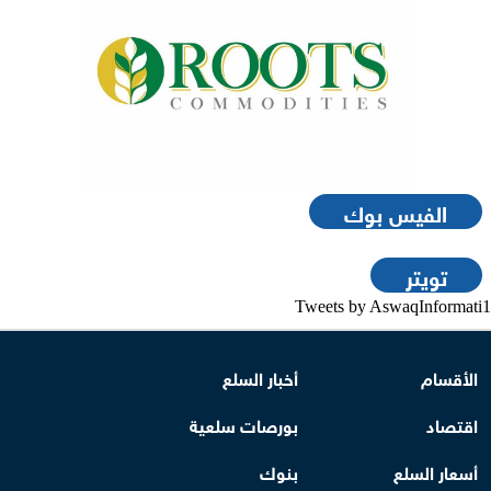
الفيس بوك
تويتر
Tweets by AswaqInformati1
الأقسام
أخبار السلع
اقتصاد
بورصات سلعية
أسعار السلع
بنوك