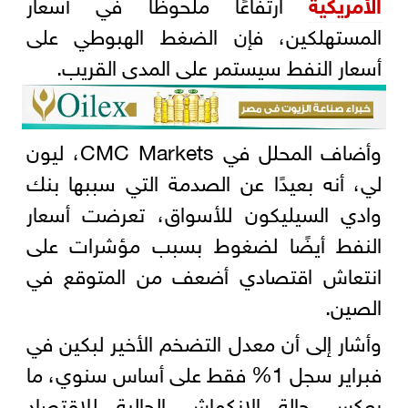
الأمريكية
ارتفاعًا ملحوظًا في أسعار
المستهلكين، فإن الضغط الهبوطي على
أسعار النفط سيستمر على المدى القريب.
وأضاف المحلل في CMC Markets، ليون
لي، أنه بعيدًا عن الصدمة التي سببها بنك
وادي السيليكون للأسواق، تعرضت أسعار
النفط أيضًا لضغوط بسبب مؤشرات على
انتعاش اقتصادي أضعف من المتوقع في
الصين.
وأشار إلى أن معدل التضخم الأخير لبكين في
فبراير سجل 1% فقط على أساس سنوي، ما
يعكس حالة الانكماش الحالية للاقتصاد