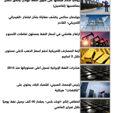
بمنافسيها (تفاصيل)
جولدمان ساكس يكشف مفاجأة بشأن اجتماع «الفيدرالي
الأمريكي» القادم
ارتفاع هامشي في أسعار النفط بمستهل تعاملات الأسبوع
أزمة المصارف الأمريكية تدفع أسعار الذهب لأعلى مستوى
خلال 5 أسابيع
صادرات النفط الإيرانية تسجل أعلى مستوياتها منذ 2018
رئيس الإحصاء الصيني: اقتصاد البلاد يحتوي على
”تناقضات” هيكلية
انخفاض إنتاج «أوبك بلس» بمقدار 80 ألف برميل نفط يوميًا
خلال فبراير الماضي