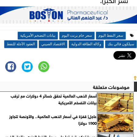
سعر النفط اليوم
سعر خام برنت اليوم
بيانات التضخم الأمريكية
سيلكون فالي بنك
وكالة الطاقة الدولية
الاقتصاد الصيني
العقود الآجلة للنفط
⇧
موضوعات متعلقة
أسعار الذهب العالمية تحقق خسائر 4 دولارات مع ترقب
بيانات التضخم الأمريكية
عاجل| قفزة في أسعار الذهب العالمية.. والأونصة تتجاوز
1900 دولارًا
روسيا تحكم قبضتها على سوق النفط الهندي وتلحق الضرر