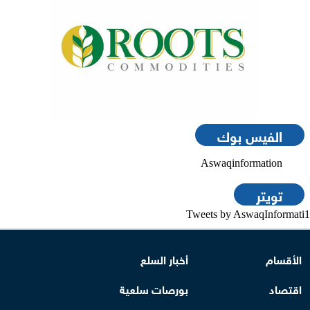
الفيس بوك
Aswaqinformation
تويتر
Tweets by AswaqInformati1
الأقسام
أخبار السلع
اقتصاد
بورصات سلعية