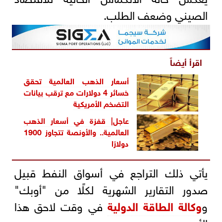
الصيني وضعف الطلب.
اقرأ أيضاً
أسعار الذهب العالمية تحقق
خسائر 4 دولارات مع ترقب بيانات
التضخم الأمريكية
عاجل| قفزة في أسعار الذهب
العالمية.. والأونصة تتجاوز 1900
دولارًا
يأتي ذلك التراجع في أسواق النفط قبيل
صدور التقارير الشهرية لكلًا من "أوبك"
و
وكالة الطاقة الدولية
في وقت لاحق هذا
الأسبوع.