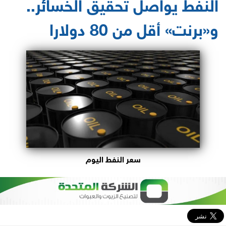
النفط يواصل تحقيق الخسائر..
و«برنت» أقل من 80 دولارا
سعر النفط اليوم