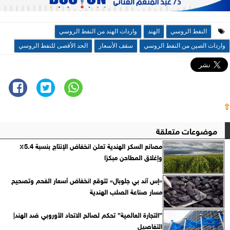
النفط الروسي
الهند
واردات الهند من النفط الروسي
واردات الصين من النفط الروسي
سقف الأسعار
الحد الأقصى للنفط الروسي
⇧
موضوعات متعلقة
مصانع السكر الهندية تعلن انخفاض الإنتاج بنسبة 5.4٪
وإغلاق المطاحن مبكرًا
«إس آند بي جلوبال» تتوقع انخفاض أسعار الفحم وتصحيح
مسار صناعة الصلب الهندية
”التجارة العالمية” تحكم لصالح الاتحاد الأوروبي ضد الهند|
التفاصيل