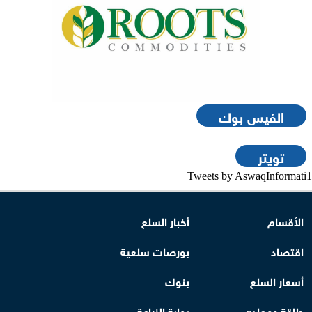
الفيس بوك
تويتر
Tweets by AswaqInformati1
الأقسام
أخبار السلع
اقتصاد
بورصات سلعية
أسعار السلع
بنوك
طاقة ومعادن
بوابة الزراعة