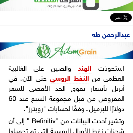
عبدالرحمن طه
استحوذت
الهند
والصين على الغالبية
العظمى من
النفط الروسي
حتى الآن، في
أبريل بأسعار تفوق الحد الأقصى للسعر
المفروض من قبل مجموعة السبع عند 60
دولارًا للبرميل ـ وفقًا لحسابات "رويترز".
وتشير أحدث البيانات من "Refinitiv " إلى أن
شحنات نفط الأورال الروسية التي تم تحميلها