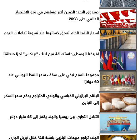
صندوق النقد: الصين أكبر مساهم في نمو الاقتصاد
العالمي حتى 2028
أسعار النفط الخام تعمق خسائرها عند تسوية تعاملات اليوم
إفريقيا الوسطى: استضافة فرع لبنك ”بريكس” أمرًا منطقيًا
مجموعة السبع تبقي على سقف سعر النفط الروسي عند
60 دولارًا
الإنتاج البرازيلي القياسي والهندي المتراجع يدفع سعر السكر
إلى التباين
التبادل التجاري بين روسيا والهند يقفز إلى 45 مليار دولار
الهند: تراجع مبيعات البنزين بنسبة 6% خلال أبريل الجاري