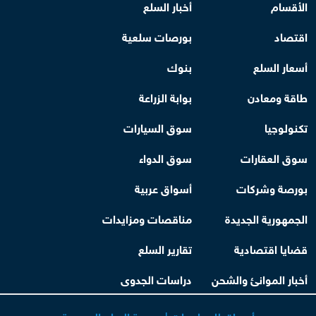
الأقسام
أخبار السلع
اقتصاد
بورصات سلعية
أسعار السلع
بنوك
طاقة ومعادن
بوابة الزراعة
تكنولوجيا
سوق السيارات
سوق العقارات
سوق الدواء
بورصة وشركات
أسواق عربية
الجمهورية الجديدة
مناقصات ومزايدات
قضايا اقتصادية
تقارير السلع
أخبار الموانئ والشحن
دراسات الجدوى
أسواق للمعلومات | بورصة السلع المصرية