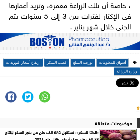
، خاصة أن تلك الزراعة معمرة، وتزيد أعمارها
فى الإكثار لفترات بين 3 إلى 5 سنوات يتم
الجنى خلال شهر يناير .
أسواق للمعلومات
بورصة السلع
قصب السكر
ارتفاع أسعار التوريدات
وزارة الزراعة
⇧
موضوعات متعلقة
«الدلتا للسكر»: تستقبل 682 الف طن من بنجر السكر لإنتاج
88 الف طن سكر أبيض خلال عام 2021..