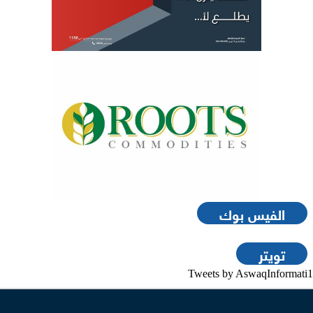
الفيس بوك
تويتر
Tweets by AswaqInformati1