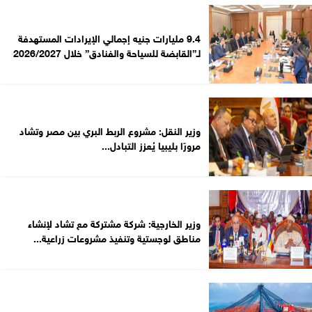
9.4 مليارات جنيه إجمالي الإيرادات المستهدفة
لـ”القابضة للسياحة والفنادق” خلال 2026/2027
وزير النقل: مشروع الربط البري بين مصر وتشاد
مرورًا بليبيا يُعزز التبادل...
وزير الخارجية: شركة مشتركة مع تشاد لإنشاء
مناطق لوجستية وتنفيذ مشروعات زراعية...