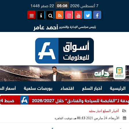
7 أغسطس 2026
05:06
22 صفر 1448
أحمد عامر
رئيس مجلسي الإدارة والتحرير
الرئيسية
أخبار السلع
اقتصاد
بورصات سلعية
أسعار ال
ضبط 24 طن دقيق أبيض وبلدي مدعم عبر شرطة التموين
أخبار السلع
أخبار محلية
الأربعاء، 24 مارس 2021
01:13 مـ
بتوقيت القاهرة
2021-03-24 13:13:54