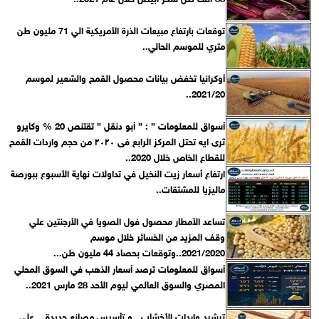
توقعات بارتفاع مبيعات الذرة الأمريكية الي 71 مليون طن
متري للموسم الحالي..
أوكرانيا تخفض بيانات محصول القمح والشعير لموسم
2021/20..
أسواق للمعلومات ” : ” أبو دنقل ” تقتنص 20 % وكايرو
ثرى ايه تحتل المركز الرابع فى ٢٠٢٠ من حجم واردات القمح
للقطاع الخاص خلال 2020..
ارتفاع أسعار زيت النخيل في تداولات نهاية الأسبوع ببورصة
ماليزيا للمشتقات..
تساعد الأمطار محصول فول الصويا في الأرجنتين علي
وقف المزيد من الخسائر خلال موسم
2021/2020..وتوقعات بحصاد 44 مليون طن...
أسواق للمعلومات ترصد أسعار الذهب في السوق المحلي
المصري والسوق العالمي ليوم الأحد 28 مارس 2021..
ترشيد واردات الأخشاب ..و تأسيس مصانع جديدة .. على