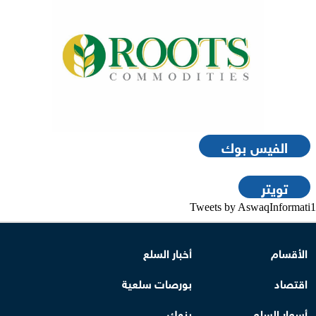
الفيس بوك
تويتر
Tweets by AswaqInformati1
الأقسام
أخبار السلع
اقتصاد
بورصات سلعية
أسعار السلع
بنوك