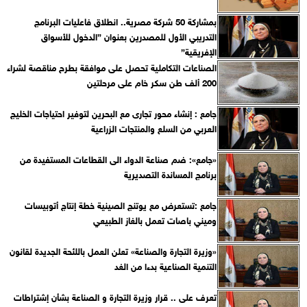
بمشاركة 50 شركة مصرية.. انطلاق فاعليات البرنامج
التدريبي الأول للمصدرين بعنوان ”الدخول للأسواق
الإفريقية”
الصناعات التكاملية تحصل على موافقة بطرح مناقصة لشراء
200 ألف طن سكر خام على مرحلتين
جامع : إنشاء محور تجارى مع البحرين لتوفير احتياجات الخليج
العربي من السلع والمنتجات الزراعية
«جامع»: ضم صناعة الدواء الى القطاعات المستفيدة من
برنامج المساندة التصديرية
جامع :تستعرض مع يوتنج الصينية خطة إنتاج أتوبيسات
وميني باصات تعمل بالغاز الطبيعي
«وزيرة التجارة والصناعة» تعلن العمل باللئحة الجديدة لقانون
التنمية الصناعية بدءا من الغد
تعرف على .. قرار وزيرة التجارة و الصناعة بشأن إشتراطات