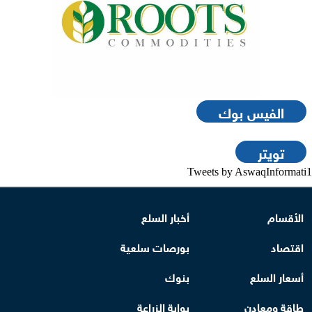
الفيس بوك
تويتر
Tweets by AswaqInformati1
الأقسام
أخبار السلع
اقتصاد
بورصات سلعية
أسعار السلع
بنوك
طاقة ومعادن
بوابة الزراعة