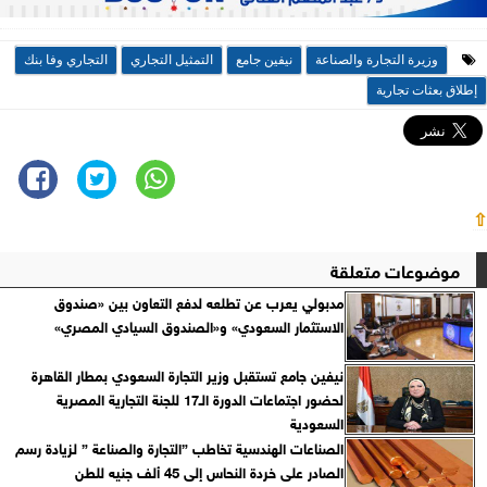
وزيرة التجارة والصناعة
نيفين جامع
التمثيل التجاري
التجاري وفا بنك
إطلاق بعثات تجارية
⇧
موضوعات متعلقة
مدبولي يعرب عن تطلعه لدفع التعاون بين «صندوق
الاستثمار السعودي» و«الصندوق السيادي المصري»
نيفين جامع تستقبل وزير التجارة السعودي بمطار القاهرة
لحضور اجتماعات الدورة الـ17 للجنة التجارية المصرية
السعودية
الصناعات الهندسية تخاطب ”التجارة والصناعة ” لزيادة رسم
الصادر على خردة النحاس إلى 45 ألف جنيه للطن